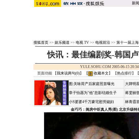
新
搜狐首页
>>
娱乐频道
>>
电视 TV
>>
电视前沿
>>
第十一届上海
快讯：最佳编剧奖-韩国
YULE.SOHU.COM 2005-06-15 2
页面功能 【
我来说两句(
0
)
】 【
收藏本文
】 【
热点排行
】
图:关咏荷产后家庭照首曝光
大牌明星
章子怡愿为"他"息影结婚生子
蒋雯丽
小S婆婆4千万豪宅慰劳媳妇
林青霞
金巧巧：闺房中听真人秀(图)
北京升级特