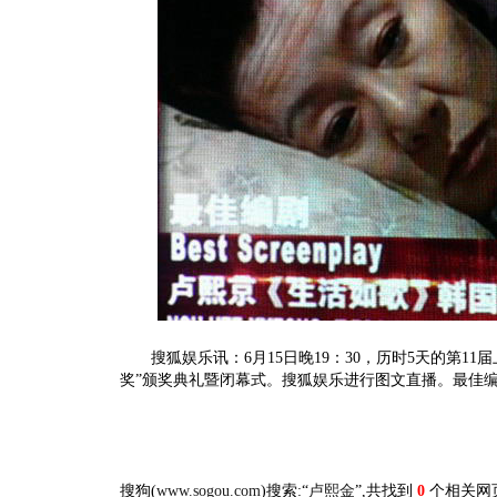
搜狐娱乐讯：6月15日晚19：30，历时5天的第11
奖”颁奖典礼暨闭幕式。搜狐娱乐进行图文直播。最佳编
搜狗(
www.sogou.com
)搜索:“
卢熙金
”,共找到
0
个相关网