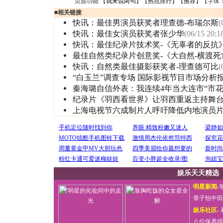
页面功能 【
我来说两句
】【
热点排行
】【
推荐
】【字体
■
相关链接
快讯：最佳男演员获奖者理查德-布瑞尔斯
(
快讯：最佳女演员获奖者张少华
(06/15 20:1
快讯：最佳纪录片技术奖-《无辜者的反抗
最佳自然类纪录片创意奖-《大自然-横渡死
快讯：自然类最佳摄影获奖者-理查德可比
(
“白玉兰”调查专场 国际影视节目市场分析
秦海璐自信外表：我连续4年当大连市“市花
纪录片《羽西看世界》让羽西重返主持舞
上海电视节六成制片人呼吁降低内地演员
娱乐天天精选
·
明星新闻
-
·
章子怡中田
·
娱乐社区
-
·
八位保养得