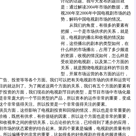
讨论的话题。
我今天发布的题目就
是：通过解读2004年市场的数据，透
视200年至2006年中国电视剧市场的趋
势，解码中国电视剧市场的情况。
从我们的角度，有很多的要素有
把握，一个是市场供求的关系，就是
说，电视剧的播出和收视的情况如
何，这些播出的剧本的类型如何，在
什么样的市场播出，占用了多少频道
的资源，收视的情况如何，怎么样是
受欢迎的电视剧，以及第二个方面的
关系，就是围绕电视剧这样的节目类
型，开展市场运营的各方面的运行，
广告、投资等等各个方面。我们可以把有关电视剧市场的供求和运营可
目的就达到了。为了阐述这两个方面的关系，我们有五个方面的要素有
于投资的方面，我们现在的电视剧节目的类型，是节目市场中市场化最
是非常庞大的一个节目类型的产品，所以资本的运作非常的重要，变成
这个非常值得关注。所以投资是一个非常值得关注的要素。
员方面，这些影响了电视剧投资和回报的情况，所以也是非常重要的
价格，既然有供求，有价值链的因素，所以这个方面也是非常的重要，
和收视率之间的密切关系，以点论价的方法，已经得到了逐步的应用，
剧市场的状态紧密的结合起来。第四个要素是编播，电视剧的质量有待
，所以编播变的非常的重要，比如很多的好电视剧在很多的频道播出，