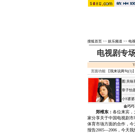
搜狐首页
>>
娱乐频道
>>
电视
电视剧专场《
Y
页面功能 【
我来说两句(
1
)
】
图:关
章子怡愿
小S婆
金巧巧
郑维东：
各位来宾，
家分享关于中国电视剧市
体育市场方面的合作，今
报告2005—2006，