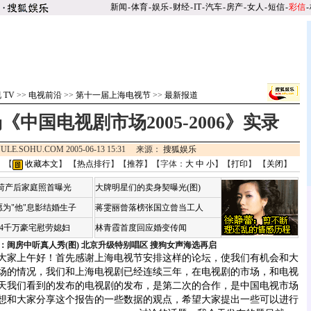
新闻
-
体育
-
娱乐
-
财经
-
IT
-
汽车
-
房产
-
女人
-
短信
-
彩信
-
 TV
>>
电视前沿
>>
第十一届上海电视节
>>
最新报道
中国电视剧市场2005-2006》实录
ULE.SOHU.COM 2005-06-13 15:31 来源：
搜狐娱乐
 【
收藏本文
】 【
热点排行
】【
推荐
】【字体：
大
中
小
】【
打印
】 【
关闭
】
咏荷产后家庭照首曝光
大牌明星们的卖身契曝光(图)
为"他"息影结婚生子
蒋雯丽曾落榜张国立曾当工人
婆4千万豪宅慰劳媳妇
林青霞首度回应婚变传闻
：闺房中听真人秀(图)
北京升级特别唱区 搜狗女声海选再启
大家上午好！首先感谢上海电视节安排这样的论坛，使我们有机会和大
场的情况，我们和上海电视剧已经连续三年，在电视剧的市场，和电视
天我们看到的发布的电视剧的发布，是第二次的合作，是中国电视市场
今天我想和大家分享这个报告的一些数据的观点，希望大家提出一些可以进行