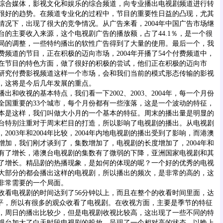
综合媒体，影视文化和娱乐的综合频道，向专业播出电视剧频道进行转
很好的趋势。在频道专业化的过程中，节目的重要性日益的凸现，尤其
情况下，出现了很大的竞争情况。从广告来看，2004年中国广告市场继
台的主要收入来源，这个电视剧广告的播放额，占了44.1％，是一个很
局的调整，一些特约播出的软性广告得到了大量的使用。最后一个，我
频道的节目，正在积极的迈向市场，2004年开播了54个付费频道中，
们在节目的特色方面，做了很好的积极的尝试，他们正在积极的迈向市
研究付费影视频道这样一个市场，会和我们当前的模式形态传输的影视
，这将是今后几年发展的重点。
收视的基本特点，我们看一下2002、2003、2004年，每一个月份
全国重要的33个城市，每个月份都有一些涨落，这是一个波动的特征，
本是这样，我们叫做大小月的一个基本的特征。周末的播出量是明显的
台特别注重对于周末栏目的打造，所以影响了电视剧的播出。从电视剧
2003年和2004年比较，2004年内地电视剧的播出受到了影响，而港澳
增加，我们刚才谈到了，集数增加了，电视剧的长度增加了，2004年和
有了增长，港澳台电视剧的集数有了微弱的下降，亚洲国家电视剧和其
了增长。精品剧的热播现象，是如何的体现的呢？一个好的优秀的电视
大部分的都会播出这样的电视剧，所以播出的频次，是非常的高的，这
非常需要的一个局面。
均收看电视剧的时间达到了56分钟以上，而且在整个的收看时间里面，达
3年持平，所以有很多的观众收看了电视剧。在收视方面，主要是季节的特征
，周日的播出比较少，但是电视剧收视比较高，这出现了一些不同的特
视台加大了白天时段电视剧的投放，呈现了一个相对高的状态，以晚上