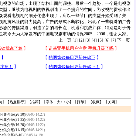
电视剧的市场，出现了结构上面的调整。最后一个趋势，一个是电视剧
类型，继续为电视剧的收视创造了一个提升的空间，为收视的贡献作出
众观看电视剧的细分化也出现了，所以一些节目的类型开始受到了关
视剧抗风险的能力提高，广告的形式不断软化，出现了一些特殊的广告
形态的传播渠道，创造了新的增长点，机遇和挑战并存，特别是对于传
我今天为大家发布的中国电视剧市场的情况2005—2006，谢谢大家。
上一页
[
1
] [2] [
3
] [
4
] [
5
] [
6
] [
7
]
下一页
句
】【
热点排行
】【
推荐
】【字体：
大
中
小
】【
打印
】 【
收藏
】 【
关闭
】
介绍(26-30)
(06/05 14:27)
介绍(21-25)
(06/05 14:22)
介绍(16-20)
(06/05 14:22)
介绍(11-15)
(06/05 14:21)
介绍(6-10)
(06/05 14:19)