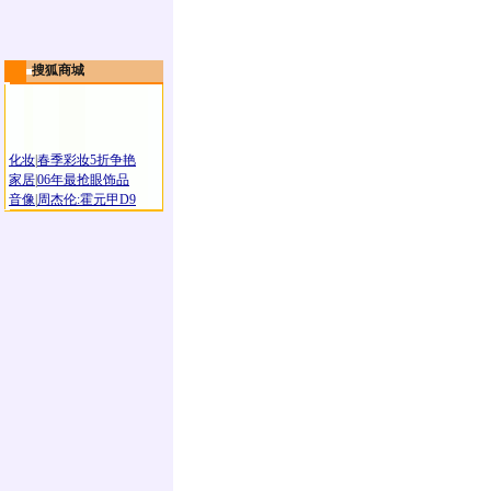
搜狐商城
化妆
|
春季彩妆5折争艳
家居
|
06年最抢眼饰品
音像
|
周杰伦:霍元甲D9