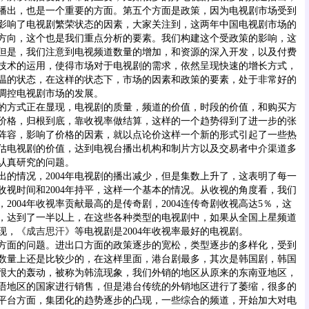
播出，也是一个重要的方面。第五个方面是政策，因为电视剧市场受到
影响了电视剧繁荣状态的因素，大家关注到，这两年中国电视剧市场的
方向，这个也是我们重点分析的要素。我们构建这个受政策的影响，这
但是，我们注意到电视频道数量的增加，和资源的深入开发，以及付费
技术的运用，使得市场对于电视剧的需求，依然呈现快速的增长方式，
温的状态，在这样的状态下，市场的因素和政策的要素，处于非常好的
调控电视剧市场的发展。
方式正在显现，电视剧的质量，频道的价值，时段的价值，和购买方
价格，归根到底，靠收视率做结算，这样的一个趋势得到了进一步的张
阵容，影响了价格的因素，就以点论价这样一个新的形式引起了一些热
估电视剧的价值，达到电视台播出机构和制片方以及交易者中介渠道多
认真研究的问题。
情况，2004年电视剧的播出减少，但是集数上升了，这表明了每一
收视时间和2004年持平，这样一个基本的情况。从收视的角度看，我们
2004年收视率贡献最高的是传奇剧，2004连传奇剧收视高达5％，这
％，达到了一半以上，在这些各种类型的电视剧中，如果从全国上星频道
现，
《成吉思汗》
等电视剧是2004年收视率最好的电视剧。
面的问题。进出口方面的政策逐步的宽松，类型逐步的多样化，受到
数量上还是比较少的，在这样里面，港台剧最多，其次是韩国剧，韩国
很大的轰动，被称为韩流现象，我们外销的地区从原来的东南亚地区，
语地区的国家进行销售，但是港台传统的外销地区进行了萎缩，很多的
平台方面，集团化的趋势逐步的凸现，一些综合的频道，开始加大对电