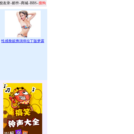
校友录
-
邮件
-
商城
-
BBS
-
搜狗