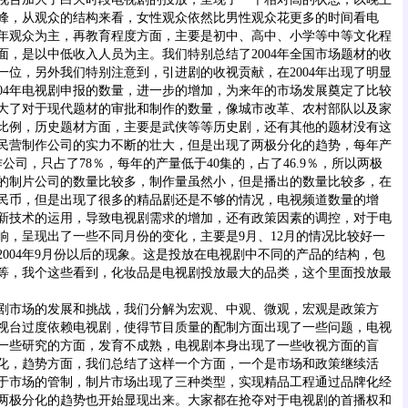
高峰，从观众的结构来看，女性观众依然比男性观众花更多的时间看电
年观众为主，再教育程度方面，主要是初中、高中、小学等中等文化程
面，是以中低收入人员为主。我们特别总结了2004年全国市场题材的收
一位，另外我们特别注意到，引进剧的收视贡献，在2004年出现了明显
004年电视剧申报的数量，进一步的增加，为来年的市场发展奠定了比较
大了对于现代题材的审批和制作的数量，像城市改革、农村部队以及家
比例，历史题材方面，主要是武侠等等历史剧，还有其他的题材没有这
民营制作公司的实力不断的壮大，但是出现了两极分化的趋势，每年产
作公司，只占了78％，每年的产量低于40集的，占了46.9％，所以两极
的制片公司的数量比较多，制作量虽然小，但是播出的数量比较多，在
人民币，但是出现了很多的精品剧还是不够的情况，电视频道数量的增
新技术的运用，导致电视剧需求的增加，还有政策因素的调控，对于电
响，呈现出了一些不同月份的变化，主要是9月、12月的情况比较好一
2004年9月份以后的现象。这是投放在电视剧中不同的产品的结构，包
等，我个这些看到，化妆品是电视剧投放最大的品类，这个里面投放最
。
市场的发展和挑战，我们分解为宏观、中观、微观，宏观是政策方
视台过度依赖电视剧，使得节目质量的配制方面出现了一些问题，电视
一些研究的方面，发育不成熟，电视剧本身出现了一些收视方面的盲
化，趋势方面，我们总结了这样一个方面，一个是市场和政策继续活
于市场的管制，制片市场出现了三种类型，实现精品工程通过品牌化经
两极分化的趋势也开始显现出来。大家都在抢夺对于电视剧的首播权和