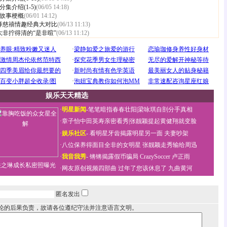
集介绍(1-5)
(06/05 14:18)
故事梗概
(06/01 14:12)
绎慈禧情趣经典大对比
(06/13 11:13)
非拧得清的“是非暄”
(06/13 11:12)
娱乐天天精选
·
明星新闻
-
笔笔暗指春春壮阳
|
梁咏琪自剖分手真相
·
章子怡中田英寿亲密看秀
|
张靓颖提起黄健翔就变脸
·
娱乐社区
-
看明星牙齿揭露明星另一面
夫妻吵架
·
八位保养得面目全非的女明星
张靓颖走秀输给周迅
·
我音我秀
-
锵锵揭露假币骗局
CrazySoccer 卢正雨
关之琳成长私密照曝光
·
网友原创视频四部曲
过年了您该休息了
九曲黄河
匿名发出
论的后果负责，故请各位遵纪守法并注意语言文明。