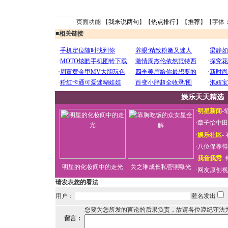
页面功能 【
我来说两句
】【
热点排行
】【
推荐
】【字体
■
相关链接
娱乐天天精选
·
明星新闻
-
·
章子怡中田
·
娱乐社区
-
·
八位保养得
·
我音我秀
-
明星的化妆间中的走光
关之琳成长私密照曝光
·
网友原创视
请发表您的看法
用户：
匿名发出
您要为您所发的言论的后果负责，故请各位遵纪守法
留言：