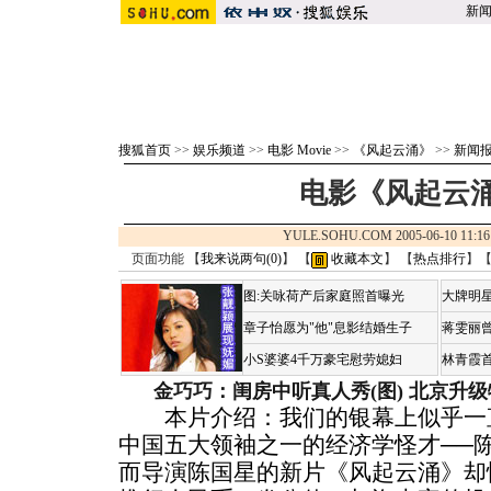
新
搜狐首页
>>
娱乐频道
>>
电影 Movie
>>
《风起云涌》
>>
新闻
电影《风起云
YULE.SOHU.COM 2005-06-10 1
页面功能 【
我来说两句(
0
)
】 【
收藏本文
】 【
热点排行
】
图:关咏荷产后家庭照首曝光
大牌明星
章子怡愿为"他"息影结婚生子
蒋雯丽
小S婆婆4千万豪宅慰劳媳妇
林青霞
金巧巧：闺房中听真人秀(图)
北京升级
本片介绍：我们的银幕上似乎一直
中国五大领袖之一的经济学怪才──
而导演陈国星的新片《风起云涌》却