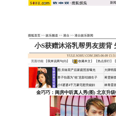
新
搜狐首页
>>
娱乐频道
>>
港台
>>
港台娱乐新闻
小S获赠沐浴乳帮男友搓背
YULE.SOHU.COM 2005-06-09 1
页面功能 【
我来说两句(
0
)
】 【
收藏本文
】 【
热点排行
】
图:关咏荷产后家庭照首曝光
大牌明星
章子怡愿为"他"息影结婚生子
蒋雯丽
小S婆婆4千万豪宅慰劳媳妇
林青霞
金巧巧：闺房中听真人秀(图)
北京升级