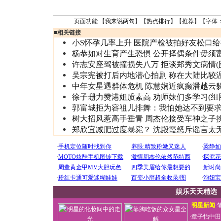
页面功能 【
我来说两句
】【
热点排行
】【
推荐
】【字体
■
相关链接
小S怀孕几率上升 医院产检被拍好友松口
杨恭如对生育产生恐惧 公开择偶条件毋须
许志安座驾被撞损失八万 拒谈郑秀文病情(
吴宗宪被打后内地潜心拍剧 称在大陆比较
中年女星遇群体危机 陈慧娴近疯癫潘越云
徐子珊力赞港姐质素高 劝师妹们多学习(组
郭富城拒为容祖儿排舞：我怕她达不到要求(
树大招风惹高手垂青 周杰伦接受车神之子
郑欣宜减肥过度暴毙？ 沈殿霞怒斥谣言太
娱乐天天精选
·
明星新闻
-
·
章子怡中田