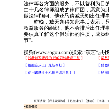
法律等各方面的服务，不以营利为目
由十几名律师组成的律师团，愿意为
做法律顾问。他还恳请臧天朔出任理
昨晚，臧天朔得知此事后表示，只
权益服务的组织，他不会排斥出任理事
要认真了解这个俱乐部的性质，成员
节”。
搜狗(
www.sogou.com
)搜索:“
演艺
”,共
页面功能 【
我来说两句
】【
热点排行
】【
推荐
】【字体：
■
相关链接