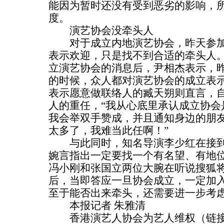
能因为暂时还没有受到恶劣的影响，
度。
演艺协会没牵头人
对于成立内地演艺协会，昨天参加
表示欢迎，只是找不到合适的牵头人
立演艺协会的消息后，尹相杰表示，
的时候，众人都对演艺协会的成立表
表示愿意做联络人的臧天朔则直言，
人的重任，“我从心底里承认成立协会
我会举双手赞成，并且通知身边的朋友
太多了，我难当此任啊！”
与此同时，知名导演李少红在接到
婉言指出一定要找一个有名望、有地
冯小刚和张国立两位大腕在听说搜狐
后，当即答应一旦协会成立，一定加
至于能否出来牵头，还需要进一步考
本报记者 朱雅清
香港演艺人协会为艺人维权（链