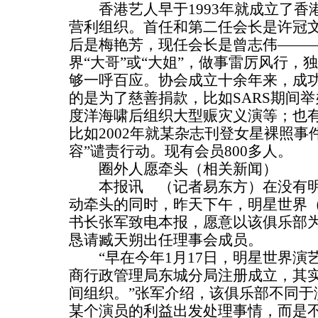
香港艺人早于1993年就成立了香
营利组织。首任和第二任会长是许冠
后是梅艳芳，现任会长是曾志伟——
界“大哥”或“大姐”，做事雷厉风行，
够一呼百应。协会成立十余年来，成
的是为了慈善捐款，比如SARS期间举办
度洋海啸后组织大型赈灾义演等；也
比如2002年就某杂志刊登女星裸照事
容”谴责行动。现有会员800多人。
圈外人愿牵头（相关新闻）
本报讯 （记者易东方）在没有明
动牵头的同时，昨天下午，明星世界
书长张军致电本报，愿意以该俱乐部
恳请臧天朔出任理事会成员。
“早在今年1月17日，明星世界演
商行政管理局东城分局注册成立，其
间组织。”张军介绍，该俱乐部不同于
某个演员的利益出发处理事情，而是