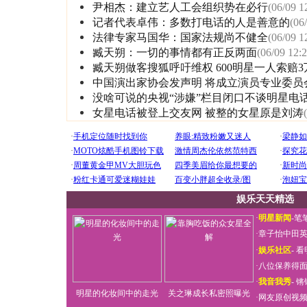
尹相杰：建立艺人工会组织势在必行
(06/09 1
记者代表卓伟：多数打电话的人是善意的
(06
法律专家马国华：国家法规尚不健全
(06/09 1
臧天朔：一切的事情都有正反两面
(06/09 12:2
臧天朔做客搜狐呼吁维权 600明星一人索赔3
中国演出家协会发声明 将成立演员专业委员
没啥可说的央视“涉嫌”栏目闭口不谈明星电
女星电话被登上交友网 被整的女星原是刘涛
娱乐天天精选
·
明星新闻
-
笔
·
章子怡中田
·
娱乐社区
-
看
·
八位保养得
·
我音我秀
-
锵
明星的化妆间中的走光
关之琳成长私密照曝光
·
网友原创视