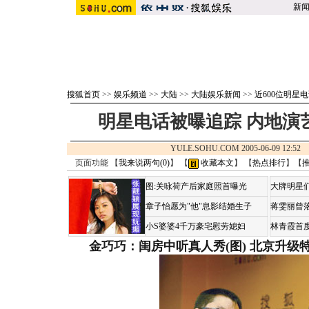
新
搜狐首页
>>
娱乐频道
>>
大陆
>>
大陆娱乐新闻
>>
近600位明星
明星电话被曝追踪 内地演
YULE.SOHU.COM 2005-06-09 12:
页面功能 【
我来说两句(
0
)
】 【
收藏本文
】 【
热点排行
】【
图:关咏荷产后家庭照首曝光
大牌明星们
章子怡愿为"他"息影结婚生子
蒋雯丽曾
小S婆婆4千万豪宅慰劳媳妇
林青霞首
金巧巧：闺房中听真人秀(图)
北京升级