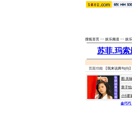
搜狐首页
>>
娱乐频道
>>
娱
苏菲.玛
页面功能 【
我来说两句(
0
)
】
图:关
章子怡
小S婆
金巧巧