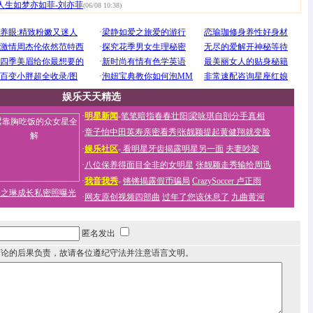
人生如梦亦如菲-刘亦菲
(06/08 10:38)
娱乐天天精选
·
明星新闻
-
笔笔暗指春春壮阳
|
梁咏琪自剖分手真相
·
章子怡中田英寿亲密看秀
|
张靓颖提起黄健翔就变脸
·
娱乐社区
-
看明星牙齿揭露明星另一面
夫妻吵架
·
八位保养得面目全非的女明星
张靓颖走秀输给周迅
·
我音我秀
-
锵锵揭露假币骗局
CrazySoccer 卢正雨
关之琳成长私密照曝光
·
网友原创视频四部曲
过年了您该休息了
九曲黄河
匿名发出
言论的后果负责，故请各位遵纪守法并注意语言文明。