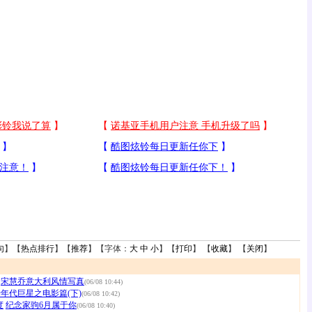
句
】【
热点排行
】【
推荐
】【字体：
大
中
小
】【
打印
】 【
收藏
】 【
关闭
】
宋慧乔意大利风情写真
(06/08 10:44)
年代巨星之电影篇(下)
(06/08 10:42)
度
纪念家驹6月属于你
(06/08 10:40)