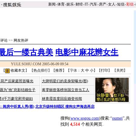
新闻
-
体育
-
娱乐
-
财经
-
IT
-
汽车
-
房产
-
女人
-
短信
-
彩信
-
乐评论
>>
网友热评
索最后一缕古典美
电影中麻花辫女生
YULE.SOHU.COM 2005-06-09 09:54
 【
收藏本文
】 【
热点排行
】【
推荐
】【字体：
大
中
小
】【
打印
】 【
关闭
】
咏荷产后家庭照首曝光
大牌明星们的卖身契曝光(图)
愿为"他"息影结婚生子
蒋雯丽曾落榜张国立曾当工人
婆4千万豪宅慰劳媳妇
林青霞首度回应婚变传闻
：闺房中听真人秀(图)
北京升级特别唱区 搜狗女声海选再启
搜狗(
www.sogou.com
)搜索:“
oumei
”,共
找到
4,514
个相关网页.