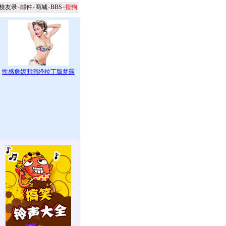
校友录
-
邮件
-
商城
-
BBS
-
搜狗