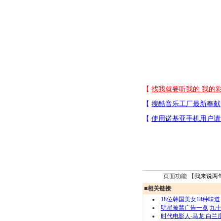
页面功能 【
我来说两
■
相关链接
18位韩国美女18种味道
明星被禁广告一览
九十
时代电影人-马龙.白兰