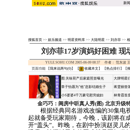
新
搜狐首页
>>
娱乐频道
>>
明星资料库
>>
大陆明星
>>
刘亦菲
>>
刘亦菲17岁演妈好困难 现
YULE.SOHU.COM 2005-06-09 08:37 作者： 范
页面功能 【
我来说两句(
0
)
】 【
收藏本文
】 【
热点排行
】【
图:关咏荷产后家庭照首曝光
大牌明星们
章子怡愿为"他"息影结婚生子
蒋雯丽曾
小S婆婆4千万豪宅慰劳媳妇
林青霞首
金巧巧：闺房中听真人秀(图)
北京升级
根据经典同名游戏改编的30集电视
起就备受玩家期待，今晚，该剧将在
开“盖头”。昨晚，在剧中扮演赵灵儿