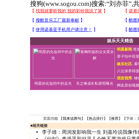
搜狗(
www.sogou.com
)搜索:“
刘亦菲
”,
娱乐天天精选
·
明星新闻
-
笔
·
章子怡中田
·
娱乐社区
-
看
·
八位保养得
·
我音我秀
-
锵
明星的化妆间中的走光
关之琳成长私密照曝光
·
网友原创视
页面功能 【
我来说两句
】【
热点排行
】【
推荐
】【字体：
■
相关链接
李子雄：周润发影响我一生 刘嘉玲说我像伟
《仙剑》李逍遥和赵灵儿今晚不要游戏只要