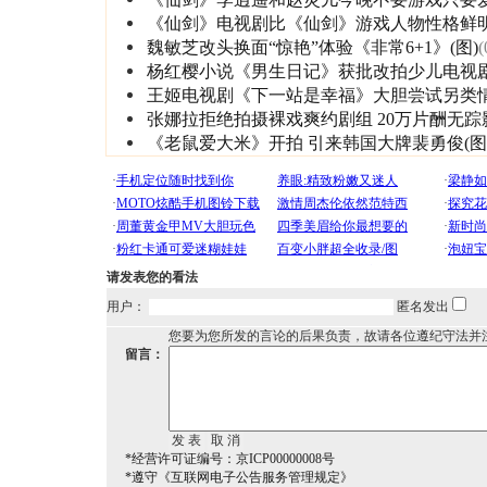
《仙剑》电视剧比《仙剑》游戏人物性格鲜
魏敏芝改头换面“惊艳”体验《非常6+1》(图)
(
杨红樱小说《男生日记》获批改拍少儿电视
王姬电视剧《下一站是幸福》大胆尝试另类
张娜拉拒绝拍摄裸戏爽约剧组 20万片酬无踪
《老鼠爱大米》开拍 引来韩国大牌裴勇俊(图
请发表您的看法
用户：
匿名发出
您要为您所发的言论的后果负责，故请各位遵纪守法并
留言：
*经营许可证编号：京ICP00000008号
*遵守《互联网电子公告服务管理规定》