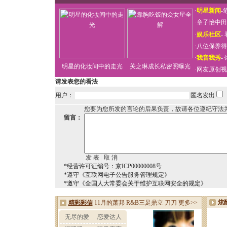
·
明星新闻
-
·
章子怡中田
·
娱乐社区
-
·
八位保养得
·
我音我秀
-
明星的化妆间中的走光
关之琳成长私密照曝光
·
网友原创视
请发表您的看法
用户：
匿名发出
您要为您所发的言论的后果负责，故请各位遵纪守法
留言：
*经营许可证编号：京ICP00000008号
*遵守《互联网电子公告服务管理规定》
*遵守《全国人大常委会关于维护互联网安全的规定》