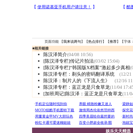
页面功能 【
我来说两句
】【
热点排行
】【
推荐
】【字体
■
相关链接
陈汉泽简介
(04/08 10:56)
[陈汉泽专栏]传记片拍法
(03/02 15:04)
[陈汉泽专栏]“韩国版X档案”激起多少真相
(
陈汉泽专栏：剃头的密码翻译系统
(12/21
陈汉泽：制片人的《下流人生》
(12/16 11
陈汉泽专栏：蓝正龙是只食草龙
(11/04 17:4
[加班周记]陈汉泽：蓝正龙是只食草龙
(11/0
娱乐天天精选