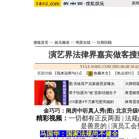
新
搜狐首页
>>
娱乐频道
>>
明星在线
>>
往期回顾
演艺界法律界嘉宾做客搜
YULE.SOHU.COM 2005-06-08 1
页面功能 【
我来说两句(
1
)
】 【
收藏本文
】 【
热点排行
】
图:关咏荷产后家庭照首曝光
大牌明星
章子怡愿为"他"息影结婚生子
蒋雯丽
小S婆婆4千万豪宅慰劳媳妇
林青霞
金巧巧：闺房中听真人秀(图)
北京升级
精彩视频：
一切都有正反两面
|
法规
是善意的
|
演员工会
马国华：国家法规尚不健全