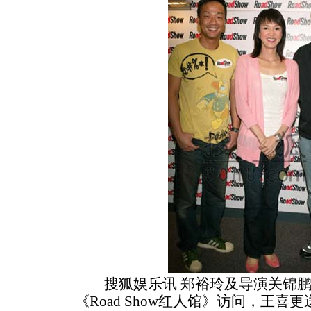
搜狐娱乐讯 郑裕玲及导演关锦鹏
《Road Show红人馆》访问，王喜