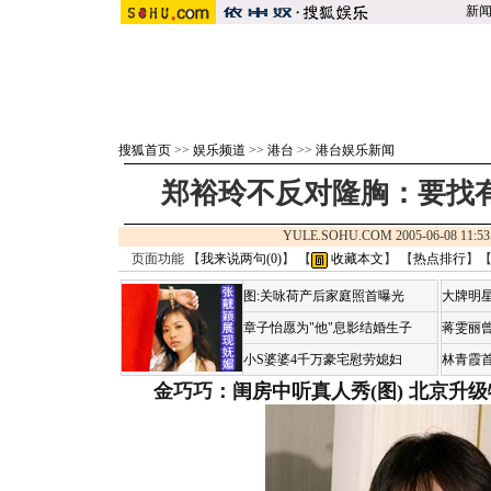
新
搜狐首页
>>
娱乐频道
>>
港台
>>
港台娱乐新闻
郑裕玲不反对隆胸：要找有
YULE.SOHU.COM 2005-06-08 1
页面功能 【
我来说两句(
0
)
】 【
收藏本文
】 【
热点排行
】
图:关咏荷产后家庭照首曝光
大牌明星
章子怡愿为"他"息影结婚生子
蒋雯丽
小S婆婆4千万豪宅慰劳媳妇
林青霞
金巧巧：闺房中听真人秀(图)
北京升级