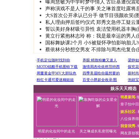
曝周慧敏为中学时梦中情人 古巨基遭倪震
声称演戏不是人干的事 关之琳首度吐露将
大S首次公开承认已分手 做节目强颜欢笑(图
私人理由押后签约仪式 郑秀文急停工疑云
誓以美好身材吸引异性 袁洁莹用机器丰胸(
黄立行紧抱林志玲 称：我是最幸运的男人(
国标舞缺课2个月 小S被疑怀孕怕影响胎儿?(
蔡依林分秒想交男友 不排除与周杰伦复合(
娱乐天天精选
·
明星新闻
-
·
章子怡中田
·
娱乐社区
-
·
八位保养得
·
我音我秀
-
明星的化妆间中的走光
关之琳成长私密照曝光
·
网友原创视