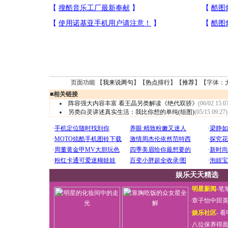
页面功能 【
我来说两句
】【
热点排行
】【
推荐
】【字体：
■
相关链接
阵容强大内容丰富 看王晶另类解读《绝代双骄》
(06/02 15:0
另类白灵讲述真实生活：我比你想的单纯(组图)
(05/15 09:27)
娱乐天天精选
·
明星新闻
-
笔
·
章子怡中田
·
娱乐社区
-
看
·
八位保养得