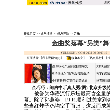
新
搜狐首页
>>
娱乐频道
>>
娱乐评论
>>
音乐
金曲奖落幕“另类”
YULE.SOHU.COM 2005-06-06 09:
页面功能 【
我来说两句(
0
)
】 【
收藏本文
】 【
热点排行
】【
图:关咏荷产后家庭照首曝光
大牌明星们
章子怡愿为"他"息影结婚生子
蒋雯丽曾
小S婆婆4千万豪宅慰劳媳妇
林青霞首
金巧巧：闺房中听真人秀(图)
北京升级
被誉为华语流行乐坛最高含金量的
幕。除了
孙燕姿
、F.I.R.顺利过关拿
些当红炸子鸡均空手而归，这反而成