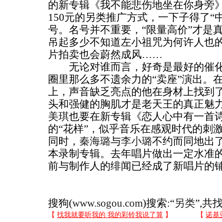
的新专辑《我不能悲伤地坐在你身旁》
150元的另类推广方式，一下子得了“
号。名号并不重要，“限量高价”才是
吊起多少不知道左小祖咒为何许人也
片拍卖也会蔚然成风……
无论对谁而言，好奇是最好的催化
圈里那么多不遗余力的“卖座”演出。
上，声音缺乏亮点的他在身材上找到了
头和强健的胸肌才是老天王的真正魅
美琪
也要在新专辑《恋人心中有一首
的“花样”，似乎音乐在感观时代的刺
同时，
秦海璐
与
李小璐
不约而同地出
本录制专辑。去年唱片做出一定水准
前与制作人的绯闻已经成了新唱片的
搜狗(
www.sogou.com
)搜索:“
另类
”,共