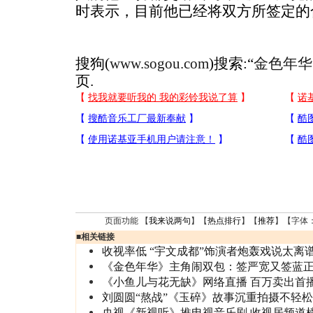
时表示，目前他已经将双方所签定的
搜狗(
www.sogou.com
)搜索:“
金色年华
页.
页面功能 【
我来说两句
】【
热点排行
】【
推荐
】【字体
■
相关链接
收视率低 “宇文成都”饰演者炮轰戏说太离
《金色年华》主角闹双包：签严宽又签蓝
《小鱼儿与花无缺》网络直播 百万卖出首
刘圆圆“熬战”《玉碎》故事沉重拍摄不轻松
央视《新视听》推电视音乐剧 收视居频道