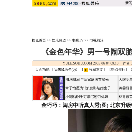
新
搜狐首页
>>
娱乐频道
>>
电视TV
>>
电视前沿
《金色年华》男一号闹双胞
YULE.SOHU.COM 2005-06-04 09:1
页面功能 【
我来说两句(
0
)
】 【
收藏本文
】 【
热点排行
】
图:关咏荷产后家庭照首曝光
大牌明星
章子怡愿为"他"息影结婚生子
蒋雯丽
小S婆婆4千万豪宅慰劳媳妇
林青霞
金巧巧：闺房中听真人秀(图)
北京升级