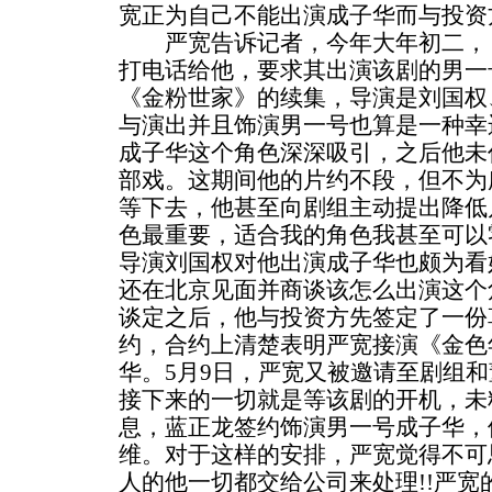
宽正为自己不能出演成子华而与投资
严宽告诉记者，今年大年初二，《
打电话给他，要求其出演该剧的男一
《金粉世家》的续集，导演是刘国权
与演出并且饰演男一号也算是一种幸
成子华这个角色深深吸引，之后他未
部戏。这期间他的片约不段，但不为
等下去，他甚至向剧组主动提出降低
色最重要，适合我的角色我甚至可以
导演刘国权对他出演成子华也颇为看
还在北京见面并商谈该怎么出演这个
谈定之后，他与投资方先签定了一份草
约，合约上清楚表明严宽接演《金色
华。5月9日，严宽又被邀请至剧组
接下来的一切就是等该剧的开机，未
息，蓝正龙签约饰演男一号成子华，
维。对于这样的安排，严宽觉得不可
人的他一切都交给公司来处理!!严