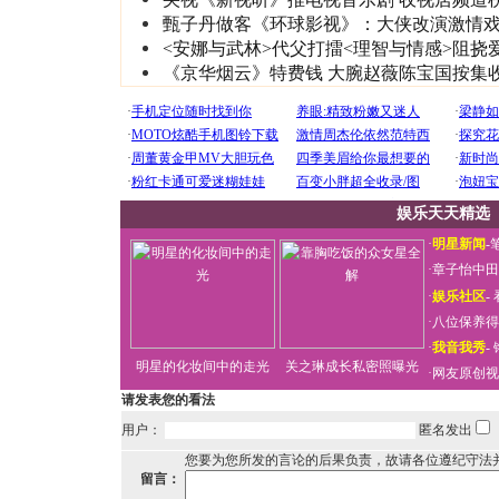
甄子丹做客《环球影视》：大侠改演激情戏(
<安娜与武林>代父打擂<理智与情感>阻挠
《京华烟云》特费钱 大腕赵薇陈宝国按集
娱乐天天精选
·
明星新闻
-
·
章子怡中田
·
娱乐社区
-
·
八位保养得
·
我音我秀
-
明星的化妆间中的走光
关之琳成长私密照曝光
·
网友原创视
请发表您的看法
用户：
匿名发出
您要为您所发的言论的后果负责，故请各位遵纪守法
留言：