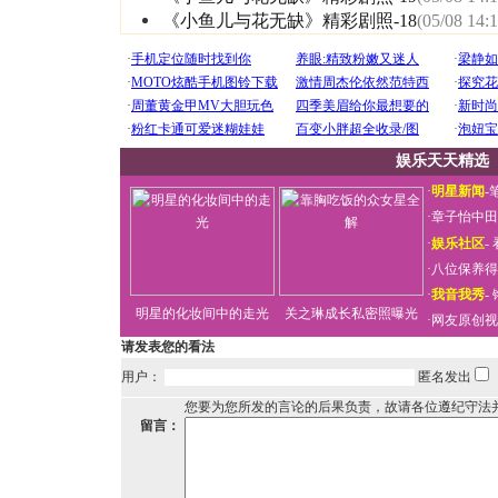
《小鱼儿与花无缺》精彩剧照-18
(05/08 14:1
娱乐天天精选
·
明星新闻
-
·
章子怡中田
·
娱乐社区
-
·
八位保养得
·
我音我秀
-
明星的化妆间中的走光
关之琳成长私密照曝光
·
网友原创视
请发表您的看法
用户：
匿名发出
您要为您所发的言论的后果负责，故请各位遵纪守法
留言：