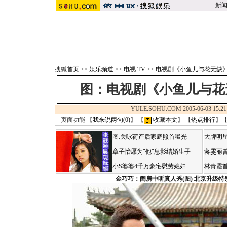
新
搜狐首页
>>
娱乐频道
>>
电视 TV
>>
电视剧《小鱼儿与花无缺
图：电视剧《小鱼儿与花
YULE.SOHU.COM 2005-06-03 1
页面功能 【
我来说两句(
0
)
】 【
收藏本文
】 【
热点排行
】
图:关咏荷产后家庭照首曝光
大牌明星
章子怡愿为"他"息影结婚生子
蒋雯丽
小S婆婆4千万豪宅慰劳媳妇
林青霞
金巧巧：闺房中听真人秀(图)
北京升级特