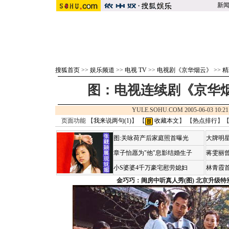
新
搜狐首页
>>
娱乐频道
>>
电视 TV
>>
电视剧《京华烟云》
>>
精
图：电视连续剧《京华烟
YULE.SOHU.COM 2005-06-03 1
页面功能 【
我来说两句(
1
)
】 【
收藏本文
】 【
热点排行
】
图:关咏荷产后家庭照首曝光
大牌明星
章子怡愿为"他"息影结婚生子
蒋雯丽
小S婆婆4千万豪宅慰劳媳妇
林青霞
金巧巧：闺房中听真人秀(图)
北京升级特