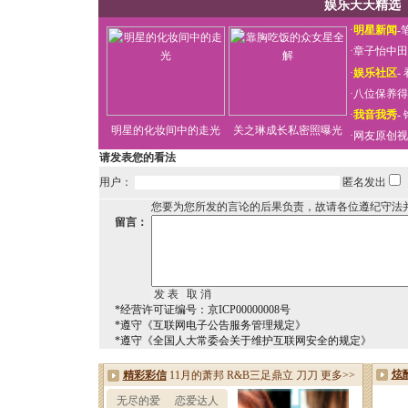
娱乐天天精选
·
明星新闻
-
·
章子怡中田
·
娱乐社区
-
·
八位保养得
·
我音我秀
-
明星的化妆间中的走光
关之琳成长私密照曝光
·
网友原创视
请发表您的看法
用户：
匿名发出
您要为您所发的言论的后果负责，故请各位遵纪守法
留言：
*经营许可证编号：京ICP00000008号
*遵守《互联网电子公告服务管理规定》
*遵守《全国人大常委会关于维护互联网安全的规定》