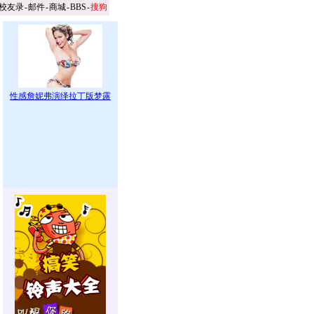
校友录
-
邮件
-
商城
-
BBS
-
搜狗