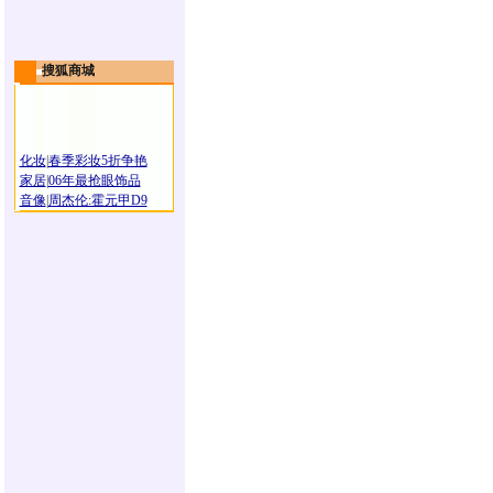
搜狐商城
化妆
|
春季彩妆5折争艳
家居
|
06年最抢眼饰品
音像
|
周杰伦:霍元甲D9