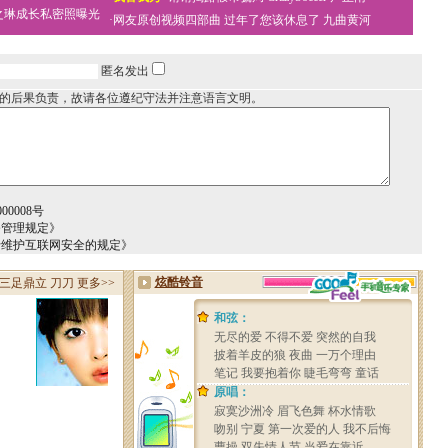
之琳成长私密照曝光
·
网友原创视频四部曲
过年了您该休息了
九曲黄河
匿名发出
的后果负责，故请各位遵纪守法并注意语言文明。
0008号
务管理规定》
于维护互联网安全的规定》