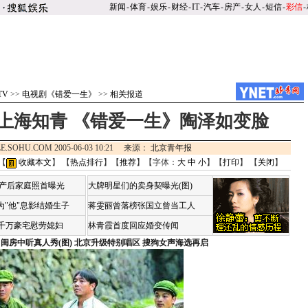
新闻
-
体育
-
娱乐
-
财经
-
IT
-
汽车
-
房产
-
女人
-
短信
-
彩信
-
TV
>>
电视剧《错爱一生》
>>
相关报道
上海知青 《错爱一生》陶泽如变脸
E.SOHU.COM 2005-06-03 10:21 来源：
北京青年报
【
收藏本文
】 【
热点排行
】【
推荐
】【字体：
大
中
小
】【
打印
】 【
关闭
】
荷产后家庭照首曝光
大牌明星们的卖身契曝光(图)
为"他"息影结婚生子
蒋雯丽曾落榜张国立曾当工人
4千万豪宅慰劳媳妇
林青霞首度回应婚变传闻
闺房中听真人秀(图)
北京升级特别唱区 搜狗女声海选再启