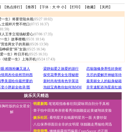
】【
热点排行
】【
推荐
】【字体：
大
中
小
】【
打印
】 【
收藏
】 【
关闭
】
爱一生》将要登陆央视
(05/27 18:02)
人士观样片赞不绝口
(07/15 16:37)
 01:59)
新人王李立现场献爱心
(07/06 17:35)
爱一生》故事梗概
(05/31 10:14)
位”营造两女子的美丽
(05/26 13:50)
温峥嵘变“坏”女孩
(05/25 16:34)
错爱一生》昨日开机
(05/25 16:31)
绎《错爱一生》上海开机
(05/24 17:43)
娱乐天天精选
·
明星新闻
-
笔笔暗指春春壮阳
|
梁咏琪自剖分手真相
·
章子怡中田英寿亲密看秀
|
张靓颖提起黄健翔就变脸
·
娱乐社区
-
看明星牙齿揭露明星另一面
夫妻吵架
·
八位保养得面目全非的女明星
张靓颖走秀输给周迅
·
我音我秀
-
锵锵揭露假币骗局
CrazySoccer 卢正雨