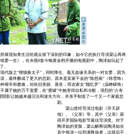
展现知青生活给观众留下深刻的印象，如今它的执行导演梁山再将
错爱一生》，在央视8套今晚黄金档开播的电视剧中，陶泽如玩起了
”了。
代版之“狸猫换太子”，同时降生、毫无血缘关系的一对女婴，因为
误，最终酿成了更大的悲剧。原本是富家千金的“陈想南”（韩雪饰）
种艰辛和磨难，却依旧美丽、善良；而农家女“顾忆罗”（温峥嵘饰）
不属于她的万千宠爱，在“蜜罐”中她变得自私和冷酷，强烈的“占有
理阴影让她越来越沉沦和迷失方向，并亲手制造了一个又一个家庭悲
剧。
梁山曾经导演过电影《开天辟
地》、《父亲》等，其中《父亲》获
得开罗国际电影节最佳导演奖。对于
陶泽如的变脸，梁山解释说陶泽如在
其中饰演一位刑满释放者，出狱后不