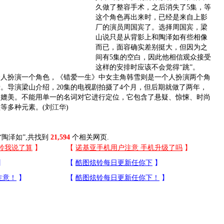
久做了整容手术，之后消失了5集，等
这个角色再出来时，已经是来自上影
厂的演员周国宾了。选择周国宾，梁
山说只是从背影上和陶泽如有些相像
而已，面容确实差别挺大，但因为之
间有5集的空白，因此他相信观众接受
这样的安排时应该不会觉得“跳”。
扮演一个角色，《错爱一生》中女主角韩雪则是一个人扮演两个角
。导演梁山介绍，20集的电视剧拍摄了4个月，但后期就做了两年，
相媲美。不能用单一的名词对它进行定位，它包含了悬疑、惊悚、时尚
等多种元素。(刘
江华
)
“
陶泽如
”,共找到
21,594
个相关网页.