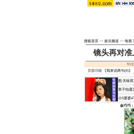
搜狐首页
>>
娱乐频道
>>
电视 
镜头再对准
YUL
页面功能 【
我来说两句(
0
)
】 
图:关咏
章子怡愿
小S婆婆
金巧巧：