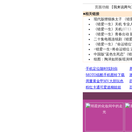
页面功能 【
我来说两句
■
相关链接
现代版狸猫换太子 《错
《错爱一生》关机 专业
《错爱一生》关机
(07/13
《错爱一生》青春出动 
二十集电视连续剧《错
《错爱一生》:“命运错
<错爱一生>将命运错位 
中国版“蓝色生死恋”《
组图：陶泽如郑振瑶演