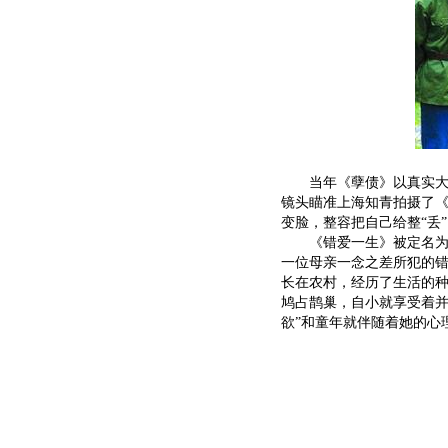
当年《孽债》以真实大胆
镜头瞄准上海知青拍摄了《
变脸，整容把自己给整“丢
《错爱一生》被定名为现
一位母亲一念之差所犯的错
长在农村，经历了生活的种
鸠占鹊巢，自小就享受着并
欲”和童年就伴随着她的心