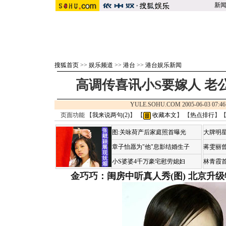
新
搜狐首页
>>
娱乐频道
>>
港台
>>
港台娱乐新闻
高调传喜讯小S要嫁人 老
YULE.SOHU.COM 2005-06-03 
页面功能 【
我来说两句(
2
)
】 【
收藏本文
】 【
热点排行
】
图:关咏荷产后家庭照首曝光
大牌明星
章子怡愿为"他"息影结婚生子
蒋雯丽
小S婆婆4千万豪宅慰劳媳妇
林青霞
金巧巧：闺房中听真人秀(图)
北京升级