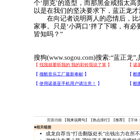
个‘朋克’的造型，而那黑金戒指太
以是在我们的坚决要求下，蓝正龙才
在向记者说明两人的恋情后，比利
家事。只是‘小两口’拌了下嘴，有
皆知吗？”
搜狗(
www.sogou.com
)搜索:“
蓝正龙
”
页面功能 【
我来说两句
】【
热点排行
】【
推荐
】【字体
■
相关链接
成龙自荐当“打击翻版处长”出钱出力在所