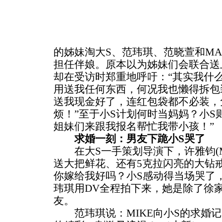
的姊妹淘大S、范玮琪、范晓萱和MA
担任伴娘。原本以为姊妹们会联合送
却在受访时郑重地呼吁：“其实我什
用送我任何东西，何况我也懒得拆包
送我现金好了，连红包袋都不必装，
烦！”至于小S计划何时当妈妈？小S
姐妹们来跟我报名帮忙我带小孩！” 
求婚一刻：男友下跪小S哭了
在大S一手策划导演下，许雅钧(M
送大把鲜花、还有5克拉闪亮的大钻
你嫁给我好吗？小S感动得当场哭了
玮琪用DV全程拍下来，她是除了徐
友。
范玮琪说：MIKE向小S的求婚记，