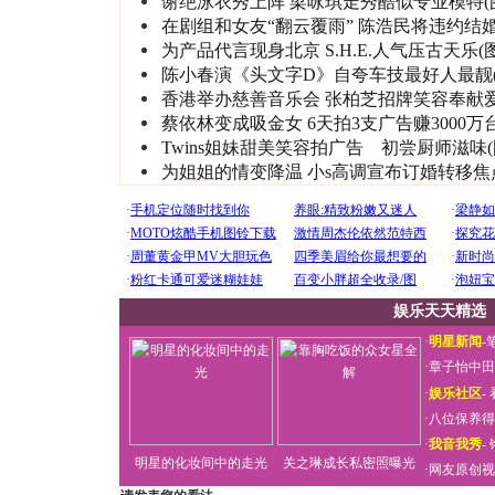
谢绝泳衣秀上阵 梁咏琪走秀酷似专业模特(
在剧组和女友“翻云覆雨” 陈浩民将违约结婚
为产品代言现身北京 S.H.E.人气压古天乐(图
陈小春演《头文字D》自夸车技最好人最靓(
香港举办慈善音乐会 张柏芝招牌笑容奉献
蔡依林变成吸金女 6天拍3支广告赚3000万
Twins姐妹甜美笑容拍广告 初尝厨师滋味(
为姐姐的情变降温 小s高调宣布订婚转移焦
娱乐天天精选
·
明星新闻
-
·
章子怡中田
·
娱乐社区
-
·
八位保养得
·
我音我秀
-
明星的化妆间中的走光
关之琳成长私密照曝光
·
网友原创视