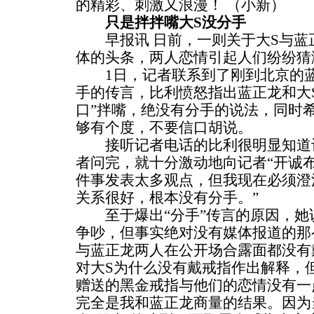
的精彩、刺激又浪漫！ （小新）
只是拌拌嘴大S没分手
早报讯 日前，一则关于大S与蓝
体的头条，两人恋情引起人们纷纷猜
1日，记者联系到了刚到北京的蓝
手的传言，比利愤怒指出蓝正龙和大
口”拌嘴，绝没有分手的说法，同时
够有个度，不要信口胡说。
接听记者电话的比利很明显知道记
者问完，就十分激动地向记者“开诚布
件事发表太多观点，但我现在必须澄
关系很好，根本没有分手。”
至于爆出“分手”传言的原因，她说
争吵，但事实绝对没有媒体报道的那
与蓝正龙两人在公开场合露面都没有
对大S为什么没有戴戒指作出解释，
赠送的黑金戒指与他们的恋情没有一
完全是我和蓝正龙商量的结果。因为