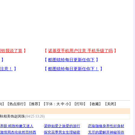
句
】【
热点排行
】【
推荐
】【字体：
大
中
小
】【
打印
】 【
收藏
】 【
关闭
】
秋相美饰赵闵珠
(04/25 13:26)