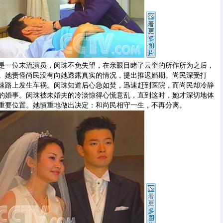
一位末流演员，闵珠不免失望，在亲眼目睹了云奎的所作所为之后，
。她责怪尚民没有向她透露真实的情况，提出推迟婚期。尚民深受打
速路上发生车祸。闵珠知道后心急如焚，迅速赶到医院，而尚民却冷静
的婚事。闵珠被未婚夫的冷淡惊得心慌意乱，直到这时，她才深切地体
重要位置。她慎重地做出决定：和尚民相守一生，不再分离。