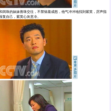
闵珠的妹妹善珠交往，不禁恼羞成怒，他气冲冲地找到紫英，厉声指
报复自己，紫英心灰意冷。