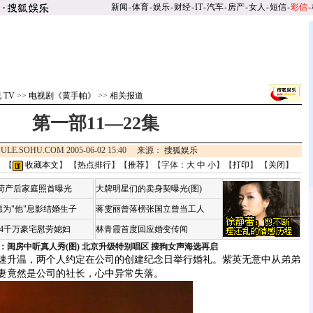
新闻
-
体育
-
娱乐
-
财经
-
IT
-
汽车
-
房产
-
女人
-
短信
-
彩信
-
 TV
>>
电视剧《黄手帕》
>>
相关报道
第一部11—22集
ULE.SOHU.COM 2005-06-02 15:40 来源：
搜狐娱乐
 【
收藏本文
】 【
热点排行
】【
推荐
】【字体：
大
中
小
】【
打印
】 【
关闭
】
咏荷产后家庭照首曝光
大牌明星们的卖身契曝光(图)
为"他"息影结婚生子
蒋雯丽曾落榜张国立曾当工人
婆4千万豪宅慰劳媳妇
林青霞首度回应婚变传闻
：闺房中听真人秀(图)
北京升级特别唱区 搜狗女声海选再启
升温，两个人约定在公司的创建纪念日举行婚礼。紫英无意中从弟弟
妻竟然是公司的社长，心中异常失落。