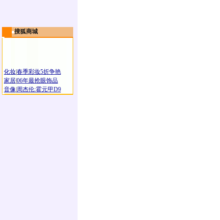
搜狐商城
化妆
|
春季彩妆5折争艳
家居
|
06年最抢眼饰品
音像
|
周杰伦:霍元甲D9