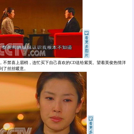
不禁喜上眉梢，连忙买下自己喜欢的CD送给紫英。望着英俊热情洋
到了丝丝暖意。