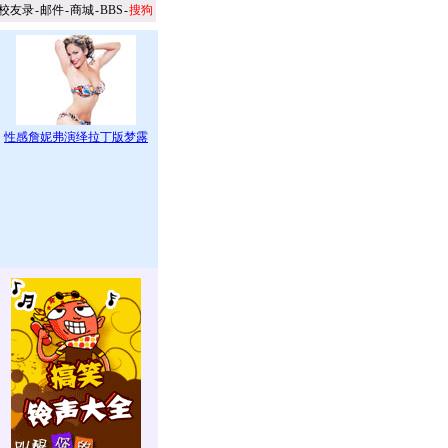
校友录
-
邮件
-
商城
-
BBS
-
搜狗