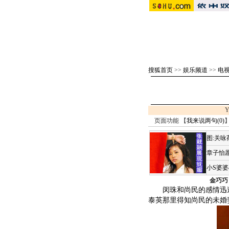
搜狐首页
>>
娱乐频道
>>
电视
Y
页面功能 【
我来说两句(
0
)
】
图:关
章子怡愿
小S婆
金巧巧
闵珠和尚民的感情迅速
泰英那里得知尚民的未婚