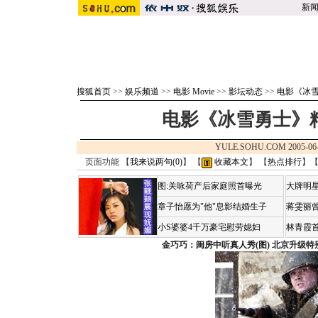
新
搜狐首页
>>
娱乐频道
>>
电影 Movie
>>
影坛动态
>>
电影《冰
电影《冰雪勇士》
YULE.SOHU.COM 2005-06
页面功能 【
我来说两句(
0
)
】 【
收藏本文
】 【
热点排行
】
图:关咏荷产后家庭照首曝光
大牌明星
章子怡愿为"他"息影结婚生子
蒋雯丽
小S婆婆4千万豪宅慰劳媳妇
林青霞
金巧巧：闺房中听真人秀(图)
北京升级特