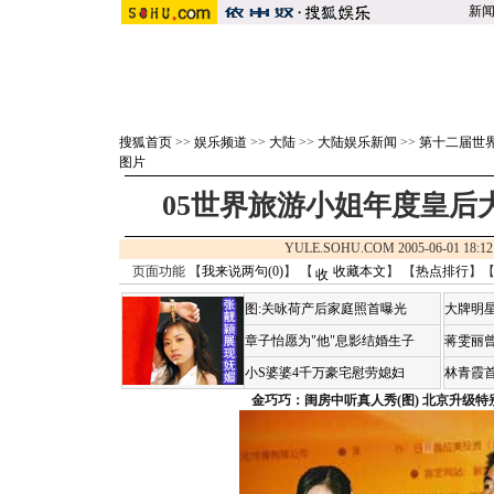
新
搜狐首页
>>
娱乐频道
>>
大陆
>>
大陆娱乐新闻
>>
第十二届世
图片
05世界旅游小姐年度皇后
YULE.SOHU.COM 2005-06-01 1
页面功能 【
我来说两句(
0
)
】 【
收藏本文
】 【
热点排行
】
图:关咏荷产后家庭照首曝光
大牌明星
章子怡愿为"他"息影结婚生子
蒋雯丽
小S婆婆4千万豪宅慰劳媳妇
林青霞
金巧巧：闺房中听真人秀(图)
北京升级特