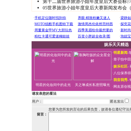
第十二届世界旅游小姐年度皇后大赛会标
(0
05世界旅游小姐年度皇后大赛新闻发布会
娱乐天天精选
·
明星新闻
-
·
章子怡中田
·
娱乐社区
-
·
八位保养得
·
我音我秀
-
明星的化妆间中的走光
关之琳成长私密照曝光
·
网友原创视
请发表您的看法
用户：
匿名发出
您要为您所发的言论的后果负责，故请各位遵纪守法
留言：