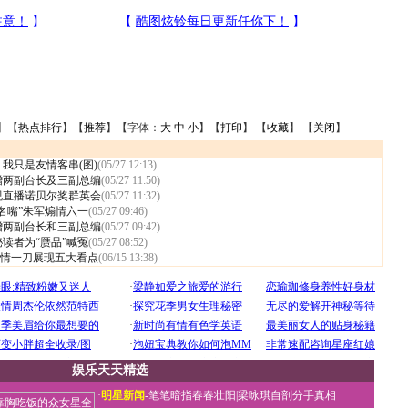
】【
热点排行
】【
推荐
】【字体：
大
中
小
】【
打印
】 【
收藏
】 【
关闭
】
我只是友情客串(图)
(05/27 12:13)
增两副台长及三副总编
(05/27 11:50)
视直播诺贝尔奖群英会
(05/27 11:32)
名嘴”朱军煽情六一
(05/27 09:46)
增两副台长和三副总编
(05/27 09:42)
读者为“赝品”喊冤
(05/27 08:52)
情一刀展现五大看点
(06/15 13:38)
娱乐天天精选
·
明星新闻
-
笔笔暗指春春壮阳
|
梁咏琪自剖分手真相