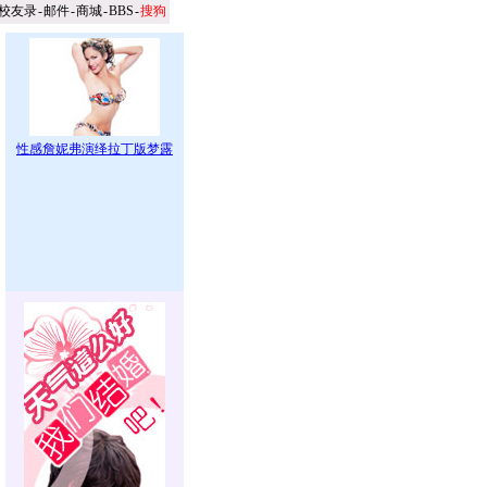
校友录
-
邮件
-
商城
-
BBS
-
搜狗