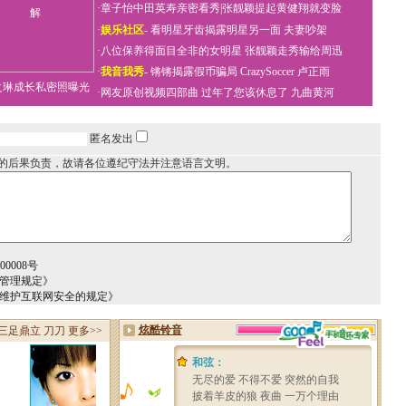
·
章子怡中田英寿亲密看秀
|
张靓颖提起黄健翔就变脸
·
娱乐社区
-
看明星牙齿揭露明星另一面
夫妻吵架
·
八位保养得面目全非的女明星
张靓颖走秀输给周迅
·
我音我秀
-
锵锵揭露假币骗局
CrazySoccer 卢正雨
之琳成长私密照曝光
·
网友原创视频四部曲
过年了您该休息了
九曲黄河
匿名发出
的后果负责，故请各位遵纪守法并注意语言文明。
0008号
务管理规定》
于维护互联网安全的规定》