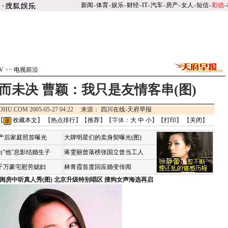
新闻
-
体育
-
娱乐
-
财经
-
IT
-
汽车
-
房产
-
女人
-
短信
-
彩信
-
V
>>
电视前沿
而未决 曹颖：我只是友情客串(图)
OHU.COM 2005-05-27 04:22 来源：
四川在线-天府早报
【
收藏本文
】 【
热点排行
】【
推荐
】【字体：
大
中
小
】【
打印
】 【
关闭
】
荷产后家庭照首曝光
大牌明星们的卖身契曝光(图)
"他"息影结婚生子
蒋雯丽曾落榜张国立曾当工人
4千万豪宅慰劳媳妇
林青霞首度回应婚变传闻
闺房中听真人秀(图)
北京升级特别唱区 搜狗女声海选再启