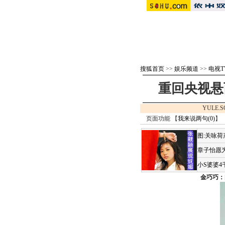
搜狐首页
>>
娱乐频道
>>
电视T
重回央视悬
YULE.S
页面功能 【
我来说两句(
0
)
】 
图:关咏
章子怡愿为
小S婆婆
金巧巧：