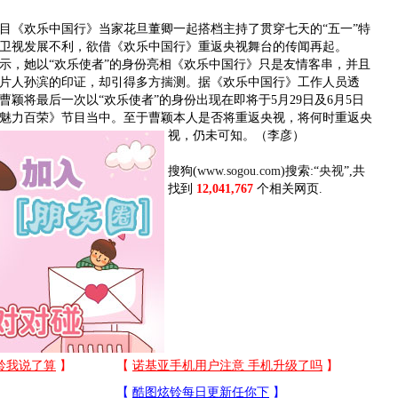
《欢乐中国行》当家花旦董卿一起搭档主持了贯穿七天的“五一”特
卫视发展不利，欲借《欢乐中国行》重返央视舞台的传闻再起。
，她以“欢乐使者”的身份亮相《欢乐中国行》只是友情客串，并且
片人孙滨的印证，却引得多方揣测。据《欢乐中国行》工作人员透
颖将最后一次以“欢乐使者”的身份出现在即将于5月29日及6月5日
魅力百荣》节目当中。
至于曹颖本人是否将重返央视，将何时重返央
视，仍未可知。（李彦）
搜狗(
www.sogou.com
)搜索:“
央视
”,共
找到
12,041,767
个相关网页.