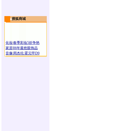
搜狐商城
化妆
|
春季彩妆5折争艳
家居
|
06年最抢眼饰品
音像
|
周杰伦:霍元甲D9