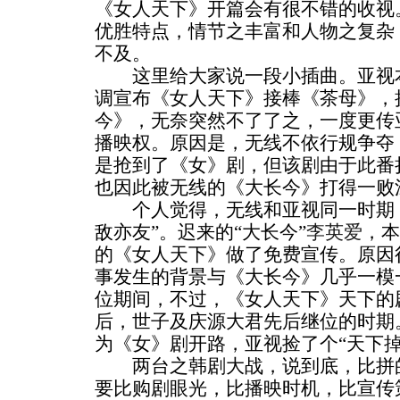
《女人天下》开篇会有很不错的收视
优胜特点，情节之丰富和人物之复杂
不及。
这里给大家说一段小插曲。亚视本
调宣布《女人天下》接棒《茶母》，
今》，无奈突然不了了之，一度更传
播映权。原因是，无线不依行规争夺
是抢到了《女》剧，但该剧由于此番
也因此被无线的《大长今》打得一败
个人觉得，无线和亚视同一时期，
敌亦友”。迟来的“大长今”
李英爱
，本
的《女人天下》做了免费宣传。原因
事发生的背景与《大长今》几乎一模
位期间，不过，《女人天下》天下的
后，世子及庆源大君先后继位的时期
为《女》剧开路，亚视捡了个“天下掉
两台之韩剧大战，说到底，比拼的
要比购剧眼光，比播映时机，比宣传