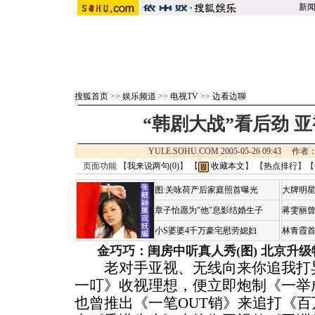
新
搜狐首页
>>
娱乐频道
>>
电视TV
>>
边看边聊
“韩剧大战”看后劲 
YULE.SOHU.COM 2005-05-26 09:4
页面功能 【
我来说两句(
0
)
】 【
收藏本文
】 【
热点排行
】【
图:关咏荷产后家庭照首曝光
大牌明星
章子怡愿为"他"息影结婚生子
蒋雯丽
小S婆婆4千万豪宅慰劳媳妇
林青霞
金巧巧：闺房中听真人秀(图)
北京升级
老对手亚视、无线向来你追我打异
一叮》收视理想，便立即炮制《一举
也曾推出《一笔OUT销》来追打《