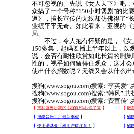
不可忽视的。先说《女人天下》吧，
众搞了一个号称“150小时煲剧”的
道》，擅长宣传的无线却仿佛得了“
业绩平平无奇。如此看来，亚视的《
局。
不过，令人抱有怀疑的是，《女人
150多集，起码要播上半年以上，以
说，会否有耐性欣赏如此长篇的剧集
性的，视乎如何留得住观众，这才会
使出什么招数呢？无线又会以什么出
搜狗(
www.sogou.com
)搜索:“
李英爱
”
搜狗(
www.sogou.com
)搜索:“
韩风
”,
搜狗(
www.sogou.com
)搜索:“
费宣传
”