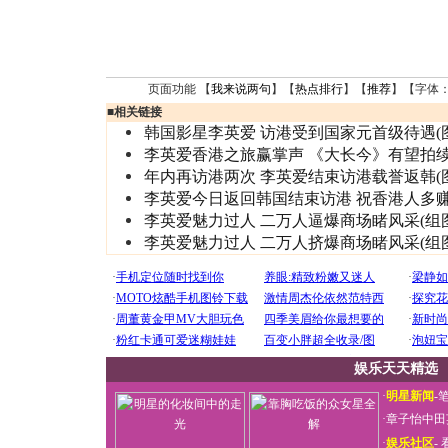
页面功能 【
我来说两句
】【
热点排行
】【
推荐
】【字体
■
相关链接
韩国影星李英爱 访港受到国家元首级待遇(图
李英爱香港之旅赢掌声 《大长今》有望拍
年内再访港两次 李英爱结束访港载誉返韩(图
李英爱今日返回韩国结束访港 祝香港人多
李英爱魅力过人 二万人逼爆商场睹风采(组图
李英爱魅力过人 二万人挤爆商场睹风采(组图
娱乐天天精选
·
明星新闻
-
·
章子怡中田
·
娱乐社区
-