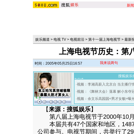
新闻
娱乐频道
>
电视 TV
>
电视前沿
>
第十一届上海电视节
>
最新
上海电视节历史：第
我来说两句
时间：2005年05月25日16:57
搜狐娱乐
·
视频：李湘高薪入北京台 当主播疗
·
视频：《舞林大会》落幕 解小东夺
·
视频：余文乐高园园<男才女貌>曝
【
来源：搜狐娱乐
】
第八届上海电视节于2000年10月
本届共有47个国家和地区，148
公司参与。电视节期间，共举行了2