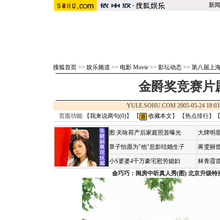
新
搜狐首页
>>
娱乐频道
>>
电影 Movie
>>
影坛动态
>>
第八届上
金爵奖竞赛片剧
YULE.SOHU.COM 2005-05-24 1
页面功能 【
我来说两句(
0
)
】 【
收藏本文
】 【
热点排行
】
图:关咏荷产后家庭照首曝光
大牌明星
章子怡愿为"他"息影结婚生子
蒋雯丽
小S婆婆4千万豪宅慰劳媳妇
林青霞
金巧巧：闺房中听真人秀(图)
北京升级特