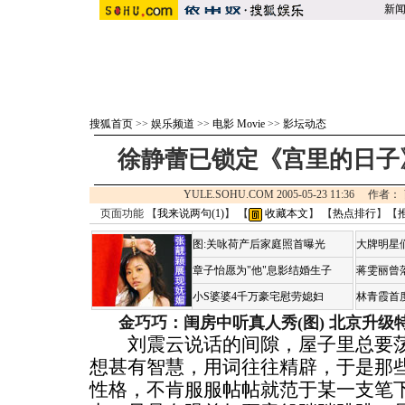
新
搜狐首页
>>
娱乐频道
>>
电影 Movie
>>
影坛动态
徐静蕾已锁定《宫里的日子
YULE.SOHU.COM 2005-05-23 11:36 
页面功能 【
我来说两句(
1
)
】 【
收藏本文
】 【
热点排行
】【
图:关咏荷产后家庭照首曝光
大牌明星们
章子怡愿为"他"息影结婚生子
蒋雯丽曾
小S婆婆4千万豪宅慰劳媳妇
林青霞首
金巧巧：闺房中听真人秀(图)
北京升级
刘震云说话的间隙，屋子里总要荡
想甚有智慧，用词往往精辟，于是那
性格，不肯服服帖帖就范于某一支笔