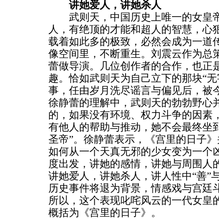
讲她爱人，讲她杀人
武则天，中国历史上唯一的女皇帝
人，有绝顶的才能和超人的智慧，心
载着如此多的极致，必然会成为一道
像空间里，不断重生。刘震云作为总
蕾做导演。几位创作者的合作，也正
趣。恰如武则天为自己立下的那块“无
事，任由岁月洗尽谣言与偏见后，被
徐静蕾的理解中，武则天的勃勃野心
的，如果没有环境、权力斗争的因素
有他人的帮助与推动，她不会最终坐
圣帝”。徐静蕾表示，《宫里的日子
如何从一个天真无邪的少女变为一个
度出发，讲她的感情，讲她与周围人
讲她爱人，讲她杀人，讲人性中“善”与
历史事件将退为背景，情感戏与宫廷
所以，这个表现叱咤风云的一代女皇
概括为《宫里的日子》。