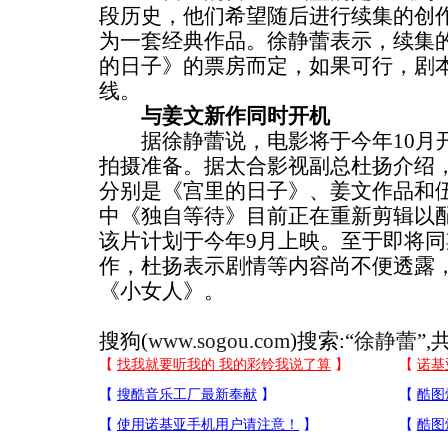
段历史，他们希望随后进行续集的创
为一套经典作品。徐静蕾表示，续集
的日子》的票房而定，如果可行，剧
线。
与姜文新作同时开机
据徐静蕾说，电影将于今年10月开
拍摄准备。据太合影视副总杜扬介绍
分别是《宫里的日子》、姜文作品和
中《独自等待》目前正在重新剪辑以
该片计划于今年9月上映。至于即将
作，杜扬表示剧情等内容尚不便透露
《小女人》。
搜狗(
www.sogou.com
)搜索:“
徐静蕾
”,