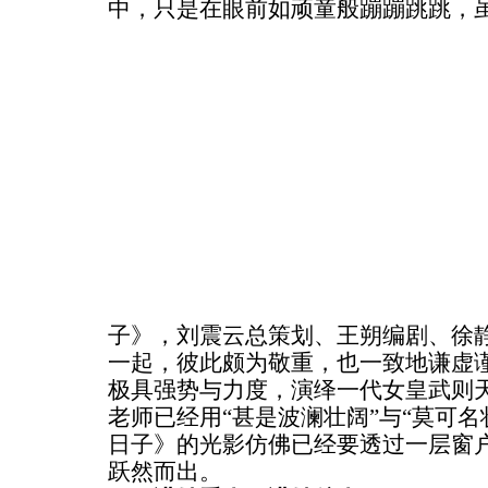
中，只是在眼前如顽童般蹦蹦跳跳，
子》，刘震云总策划、王朔编剧、徐静
一起，彼此颇为敬重，也一致地谦虚
极具强势与力度，演绎一代女皇武则
老师已经用“甚是波澜壮阔”与“莫可名
日子》的光影仿佛已经要透过一层窗
跃然而出。