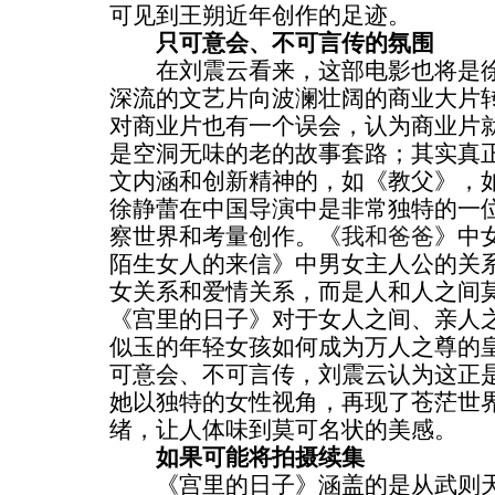
可见到王朔近年创作的足迹。
只可意会、不可言传的氛围
在刘震云看来，这部电影也将是徐
深流的文艺片向波澜壮阔的商业大片
对商业片也有一个误会，认为商业片就是
是空洞无味的老的故事套路；其实真
文内涵和创新精神的，如《教父》，
徐静蕾在中国导演中是非常独特的一
察世界和考量创作。《
我和爸爸
》中
陌生女人的来信》中男女主人公的关
女关系和爱情关系，而是人和人之间莫
《宫里的日子》对于女人之间、亲人
似玉的年轻女孩如何成为万人之尊的
可意会、不可言传，刘震云认为这正
她以独特的女性视角，再现了苍茫世
绪，让人体味到莫可名状的美感。
如果可能将拍摄续集
《宫里的日子》涵盖的是从武则天