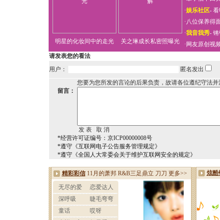
·
娱乐社区
-
看
·
八位保养得
·
我音我秀
-
锵
明星的化妆间中的走光
关之琳成长私密照曝光
·
网友原创视
请发表您的看法
用户：
匿名发出
您要为您所发的言论的后果负责，故请各位遵纪守法并
留言：
*经营许可证编号：京ICP00000008号
*遵守《互联网电子公告服务管理规定》
*遵守《全国人大常委会关于维护互联网安全的规定》