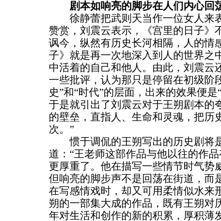
剧本如响亮的脚步在人们内心回
徐静蕾把武则天当作一位女人来表
赞赏，刘震云表示，《宫里的日子》
讽今，纵然有历史长河相隔，人的情
子》就是再一次地深入到人的世界之
中活着的自己和他人。由此，刘震云
一些批评，认为那只是停留在初级阶段
史”和“时代”的层面，出来的效果便是“
于是就引出了刘震云对于王朔剧本的
的壁垒，直指人、生命和灵魂，把历
次。”
惯于调侃的王朔写出的历史剧将是
道：“王老师这部作品与他以往的作
更厚重了。他在描写一些情节时气势
但响亮的脚步声不是回荡在街道，而
在写感情戏时，却又可用柔情似水来
朔的一部集大成的作品，既有王朔对
年对生活和创作的新的积累，厚积薄