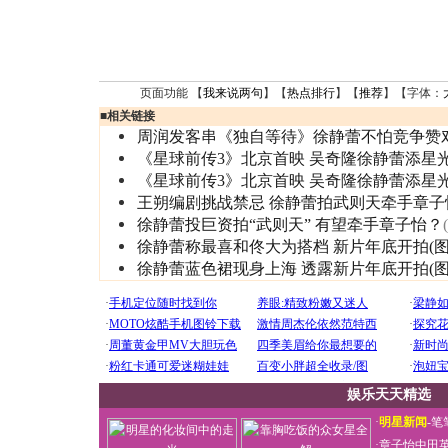
页面功能 【
我来说两句
】【
热点排行
】【
推荐
】【字体：
■
相关链接
周润发客串《独自等待》徐静蕾不怕竞争赞
《星球前传3》北京首映 吴奇隆徐静蕾添星
《星球前传3》北京首映 吴奇隆徐静蕾添星
王朔编剧挑战禁忌 徐静蕾拍武则天牵手章子
徐静蕾投巨资拍“武则天” 有望牵手章子怡？
徐静蕾称最喜和佟大为搭档 新片年底开拍(图
徐静蕾蓝色裙现身上海 透露新片年底开拍(图
娱乐天天精选
·
明星新闻
-
笔
·
章子怡中田