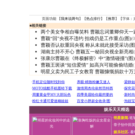
页面功能 【
我来说两句
】【
热点排行
】【
推荐
】【字体：
■
相关链接
两个美女争相自曝笑料 曹颖忘词董卿仰天一
曹颖“回”央视不违约 拍戏仍是工作重点(图)
(
曹颖否认欲重回央视 称从未就此接受采访(图
湖南主持不开心 曹颖五一秘回央视全新亮相
张康尔曹颖在《终极解密》中“激情碰撞”(图)
曹颖王斑谈“短信爱情” 如高兴可能偷偷结婚
(
明星义卖为民工子女教育 曹颖慷慨捐款十万
娱乐天天精选
·
明星新闻
-
笔
·
章子怡中田
·
娱乐社区
-
看