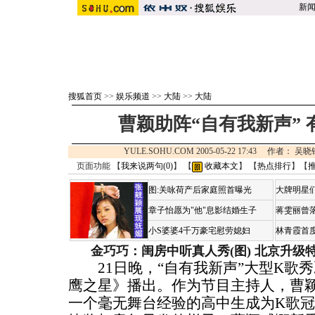
新
搜狐首页
>>
娱乐频道
>>
大陆
>>
大陆
曹颖助阵“自有我新声”
YULE.SOHU.COM 2005-05-22 17:43 作者：
页面功能 【
我来说两句(
0
)
】 【
收藏本文
】 【
热点排行
】【
图:关咏荷产后家庭照首曝光
大牌明星们
章子怡愿为"他"息影结婚生子
蒋雯丽曾
小S婆婆4千万豪宅慰劳媳妇
林青霞首
金巧巧：闺房中听真人秀(图)
北京升级
21日晚，“自有我新声”大型K歌
鹰之星》播出。作为节目主持人，曹颖
一个毫无舞台经验的高中生成为K歌