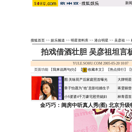
新
搜狐首页
>>
娱乐频道
>>
明星资料库
>>
港台明星
>>
吴彦祖
>>
拍戏借酒壮胆 吴彦祖坦言杨
YULE.SOHU.COM 2005-05-20 10:
页面功能 【
我来说两句(
0
)
】 【
收藏本文
】 【
热点排行
】【
图:关咏荷产后家庭照首曝光
大牌明星
章子怡愿为"他"息影结婚生子
蒋雯丽曾
小S婆婆4千万豪宅慰劳媳妇
林青霞首
金巧巧：闺房中听真人秀(图)
北京升级