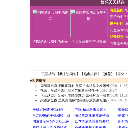
娱乐天天精选
·
明星新闻
-
笔
·
章子怡中田
·
娱乐社区
-
看
·
八位保养得
·
我音我秀
-
明星的化妆间中的走光
关之琳成长私密照曝光
·
网友原创视
页面功能 【
我来说两句
】【
热点排行
】【
推荐
】【字体：
■
相关链接
周丽淇自爆撞车满口血 吴彦祖承认见女友家长
(05/04 11:38
视频：吴彦祖古巨基和范晓萱宣传牛仔
(05/02 18:27)
《三岔口》吴彦祖宁静显魅力 四强片五一联赛
(05/01 13:02
想进演艺圈 重庆男孩欲增高整容成吴彦祖(图)
(04/30 10:02)