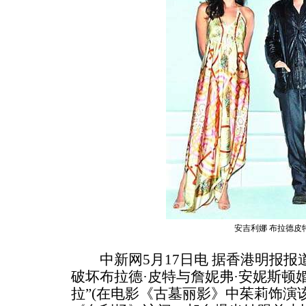
安吉利娜 布拉德皮
中新网5月17日电 据香港明报报
破坏布拉德·皮特与詹妮弗·安妮斯顿
拉”(在电影《古墓丽影》中茱莉饰演