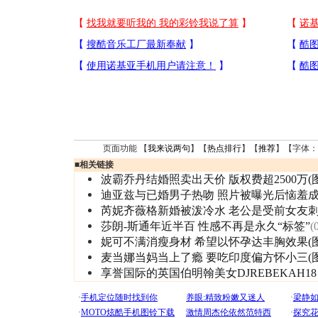
页面功能 【
我来说两句
】【
热点排行
】【
推荐
】【字体：
■
相关链接
波霸乔丹结婚照卖出天价 版权费超2500万(图
迪亚兹与已婚男子热吻 照片被曝光后恼羞
芮妮齐薇格新婚被泼冷水 老公是受前女友
莎朗-斯通年近半百 性感不再是永久“标签”
(
妮可不满消瘦身材 希望以怀孕达丰胸效果(图
麦当娜当妈当上了瘾 要吃印度偏方怀小三(图
享誉国际的英国伯明翰美女DJREBEKAH1