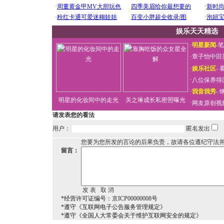
娱乐天天精选
·
明星新闻
-
笔
·
章子怡中田
·
娱乐社区
-
看
·
八位保养得
·
我音我秀
-
明星的化妆间中的走光
关之琳成长私密照曝光
·
网友原创视
请发表您的看法
用户：
匿名发出
您要为您所发的言论的后果负责，故请各位遵纪守法
留言：
*经营许可证编号：京ICP00000008号
*遵守《互联网电子公告服务管理规定》
*遵守《全国人大常委会关于维护互联网安全的规定》