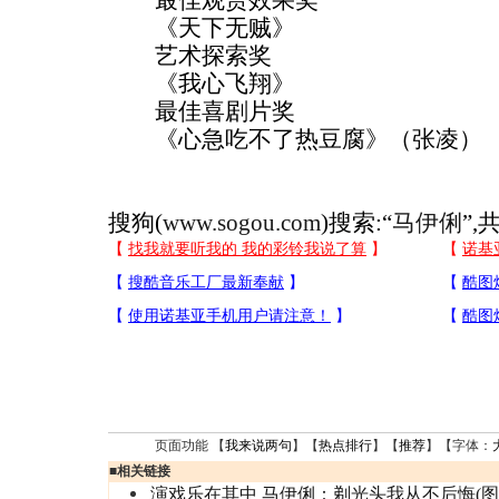
最佳观赏效果奖
《天下无贼》
艺术探索奖
《我心飞翔》
最佳喜剧片奖
《心急吃不了热豆腐》（张凌）
搜狗(
www.sogou.com
)搜索:“
马伊俐
”,
页面功能 【
我来说两句
】【
热点排行
】【
推荐
】【字体：
■
相关链接
演戏乐在其中 马伊俐：剃光头我从不后悔(图