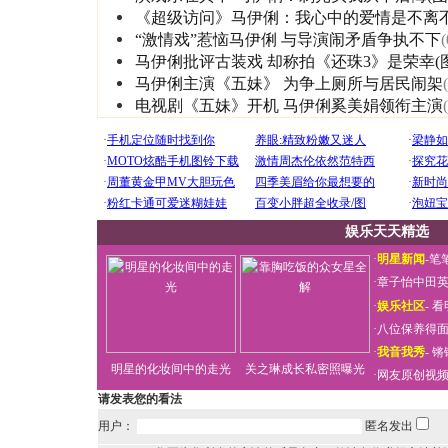
《超级访问》马伊俐：我心中的爱情是不离
“激情戏”惹恼马伊俐 与导演闹矛盾争执不下
(
马伊俐批评古装戏 却称拍《还珠3》是荣幸(图
马伊俐主演《五妹》 为争上厕所与居民闹架
电视剧《五妹》开机 马伊俐奚美娟领衔主演
娱乐天天精选
·
明星新闻
-
笔
·
章子怡中田
·
娱乐社区
-
看
·
八位保养得
·
我音我秀
-
锵
明星的化妆间中的走光
关之琳成长私密照曝光
·
网友原创视
请发表您的看法
用户：
匿名发出