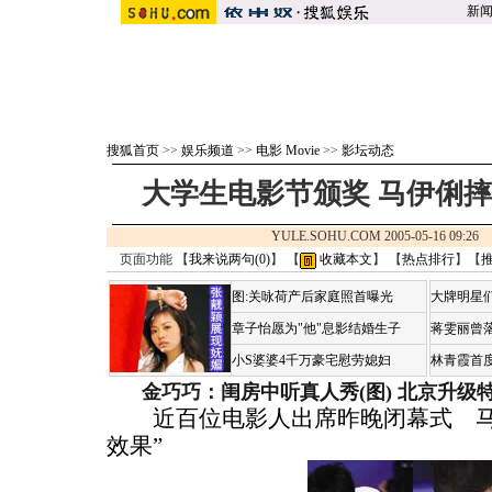
新
搜狐首页
>>
娱乐频道
>>
电影 Movie
>>
影坛动态
大学生电影节颁奖 马伊俐
YULE.SOHU.COM 2005-05-16 09:
页面功能 【
我来说两句(
0
)
】 【
收藏本文
】 【
热点排行
】【
图:关咏荷产后家庭照首曝光
大牌明星们
章子怡愿为"他"息影结婚生子
蒋雯丽曾
小S婆婆4千万豪宅慰劳媳妇
林青霞首
金巧巧：闺房中听真人秀(图)
北京升级
近百位电影人出席昨晚闭幕式 马
效果”