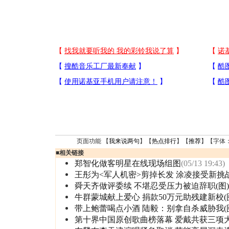
页面功能 【
我来说两句
】【
热点排行
】【
推荐
】【字体
■
相关链接
郑智化做客明星在线现场组图
(05/13 19:43)
王彤为<军人机密>剪掉长发 涂凌接受新挑
舜天齐做评委续 不堪忍受压力被迫辞职(图)
牛群蒙城献上爱心 捐款50万元助残建新校(
带上鲍蕾喝点小酒 陆毅：别拿自杀威胁我(
第十界中国原创歌曲榜落幕 爱戴共获三项