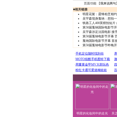
页面功能 【
我来说两句
■
相关链接
明星花絮：霆锋柏芝相约
吴宇森现身戛纳：想拍一
铁路工人400英镑拍短片
第58届戛纳国际电影节开
吴宇森涉足法国电影 接
第58届戛纳电影节开幕
戛纳国际电影节开幕 首
第58届戛纳电影节昨晚
明星的化妆间中的走光
关