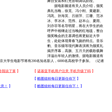
舞台安装和灯光音响调试阶段。
据电影频道有关人员介绍，颁奖
典礼当晚，徐克、
冯小刚
、黄建新、
冯巩、
孙海英
、
吕丽萍
、江珊、
范冰
冰
、
李冰冰
、范伟、
赵本山
、夏雨、
刘亦菲
等名导明星，将在大学生的欢
呼声中相继走过当晚的红地毯，整台
颁奖晚会的主基调也将更贴近大学
生，处处体现青春飞扬的特点。音乐
豹、音乐猫等现代舞表演将为颁奖礼
揭开序幕，高旗、
五月天
的载歌载舞
洋溢出年轻人的激情。据电影频道有
京大学生电影节将有200名知名影人，6000名高校学子参加。 （记者