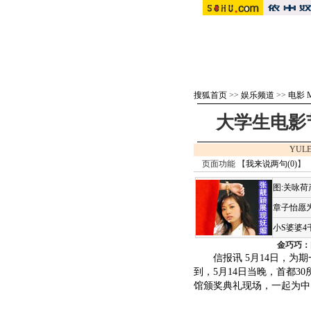
搜狐首页
>>
娱乐频道
>>
电影 M
大学生电影
YULE
页面功能 【
我来说两句(
0
)
】 
图:关咏
章子怡愿为
小S婆婆
金巧巧：
信报讯 5月14日，为期
到，5月14日当晚，首都3
馆颁奖典礼现场，一起为中