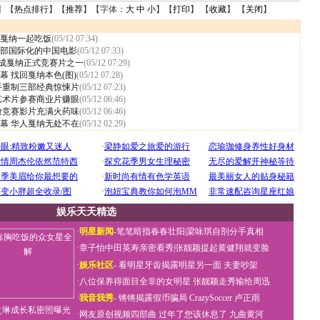
】【
热点排行
】【
推荐
】【字体：
大
中
小
】【
打印
】 【
收藏
】 【
关闭
】
戛纳一起吃饭
(05/12 07:34)
部国际化的中国电影
(05/12 07:33)
 成戛纳正式竞赛片之一
(05/12 07:29)
幕 找回戛纳本色(图)
(05/12 07:28)
手重制三部经典惊悚片
(05/12 07:23)
 艺术片参赛商业片赚眼
(05/12 06:46)
放竞赛影片充满火药味
(05/12 06:46)
开幕 华人戛纳无处不在
(05/12 02:29)
娱乐天天精选
·
明星新闻
-
笔笔暗指春春壮阳
|
梁咏琪自剖分手真相
·
章子怡中田英寿亲密看秀
|
张靓颖提起黄健翔就变脸
·
娱乐社区
-
看明星牙齿揭露明星另一面
夫妻吵架
·
八位保养得面目全非的女明星
张靓颖走秀输给周迅
·
我音我秀
-
锵锵揭露假币骗局
CrazySoccer 卢正雨
之琳成长私密照曝光
·
网友原创视频四部曲
过年了您该休息了
九曲黄河