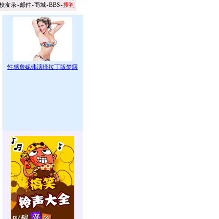
校友录
-
邮件
-
商城
-
BBS
-
搜狗