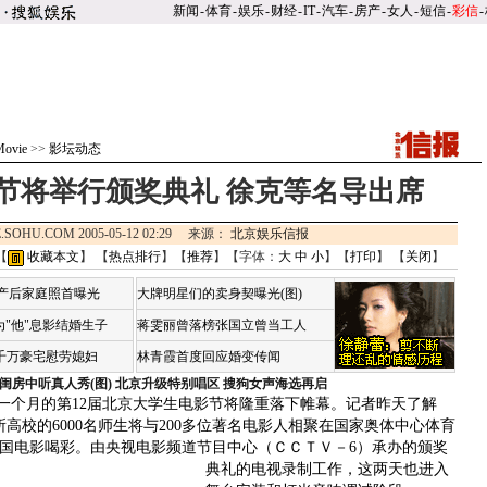
新闻
-
体育
-
娱乐
-
财经
-
IT
-
汽车
-
房产
-
女人
-
短信
-
彩信
-
ovie
>>
影坛动态
节将举行颁奖典礼 徐克等名导出席
.SOHU.COM 2005-05-12 02:29 来源：
北京娱乐信报
【
收藏本文
】 【
热点排行
】【
推荐
】【字体：
大
中
小
】【
打印
】 【
关闭
】
荷产后家庭照首曝光
大牌明星们的卖身契曝光(图)
"他"息影结婚生子
蒋雯丽曾落榜张国立曾当工人
4千万豪宅慰劳媳妇
林青霞首度回应婚变传闻
闺房中听真人秀(图)
北京升级特别唱区 搜狗女声海选再启
一个月的第12届北京大学生电影节将隆重落下帷幕。记者昨天了解
0所高校的6000名师生将与200多位著名电影人相聚在国家奥体中心体育
国电影喝彩。
由央视电影频道节目中心（ＣＣＴＶ－6）承办的颁奖
典礼的电视录制工作，这两天也进入