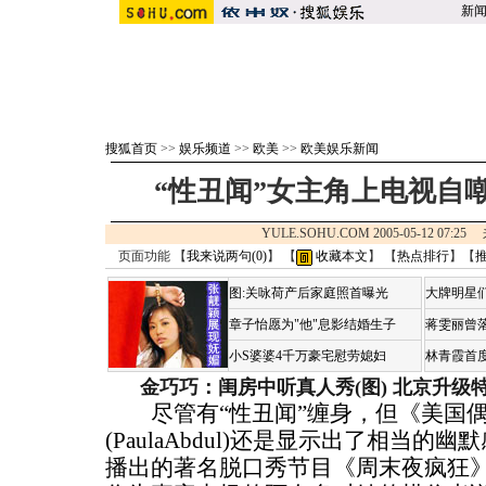
新
搜狐首页
>>
娱乐频道
>>
欧美
>>
欧美娱乐新闻
“性丑闻”女主角上电视自
YULE.SOHU.COM 2005-05-12 07:2
页面功能 【
我来说两句(
0
)
】 【
收藏本文
】 【
热点排行
】【
图:关咏荷产后家庭照首曝光
大牌明星们
章子怡愿为"他"息影结婚生子
蒋雯丽曾
小S婆婆4千万豪宅慰劳媳妇
林青霞首
金巧巧：闺房中听真人秀(图)
北京升级
尽管有“性丑闻”缠身，但《美国偶
(PaulaAbdul)还是显示出了相当的
播出的著名脱口秀节目《周末夜疯狂》(Satur