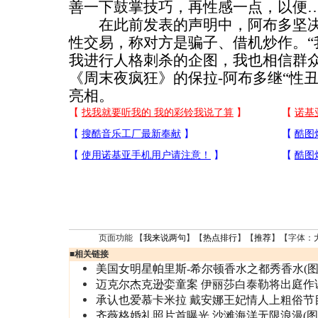
善一下鼓掌技巧，再性感一点，以便…
在此前发表的声明中，阿布多坚决
性交易，称对方是骗子、借机炒作。“我
我进行人格刺杀的企图，我也相信群众
《周末夜疯狂》的保拉-阿布多继“性
亮相。
页面功能 【
我来说两句
】【
热点排行
】【
推荐
】【字体：
■
相关链接
美国女明星帕里斯-希尔顿香水之都秀香水(图
迈克尔杰克逊娈童案 伊丽莎白泰勒将出庭作
承认也爱慕卡米拉 戴安娜王妃情人上粗俗节
齐薇格婚礼照片首曝光 沙滩海洋无限浪漫(图