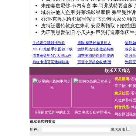
未婚妻詹尼佛-卡内有喜 本-阿弗莱特要当爹
域名被他人盗用 好莱坞影星摩根-弗里曼胜诉
乔治-克鲁尼给邻居写保证书 沙滩大家公用(图
皮特迁居伦敦意在朱莉 安尼斯顿取下婚戒(图
为证明恩爱依旧 小贝夫妇巨资打造豪华庆生
娱乐天天精选
·
明星新闻
-
笔
·
章子怡中田
·
娱乐社区
-
看
·
八位保养得
·
我音我秀
-
锵
明星的化妆间中的走光
关之琳成长私密照曝光
·
网友原创视
请发表您的看法
用户：
匿名发出