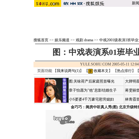
新
搜狐首页
>>
娱乐频道
>>
戏剧 drama
>>
中戏2001级表演1班毕
图：中戏表演系01班毕
YULE.SOHU.COM 2005-05-11 1
页面功能 【
我来说两句(
1
)
】 【
收藏本文
】 【
热点排行
】
图:关咏荷产后家庭照首曝光
大牌明星
章子怡愿为"他"息影结婚生子
蒋雯丽
小S婆婆4千万豪宅慰劳媳妇
林青霞
金巧巧：闺房中听真人秀(图)
北京升级特