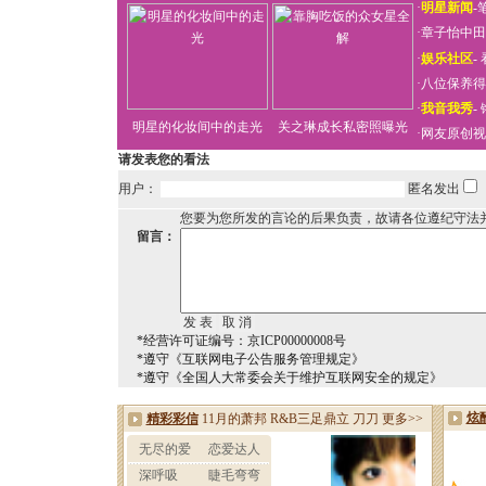
·
明星新闻
-
·
章子怡中田
·
娱乐社区
-
·
八位保养得
·
我音我秀
-
明星的化妆间中的走光
关之琳成长私密照曝光
·
网友原创视
请发表您的看法
用户：
匿名发出
您要为您所发的言论的后果负责，故请各位遵纪守法
留言：
*经营许可证编号：京ICP00000008号
*遵守《互联网电子公告服务管理规定》
*遵守《全国人大常委会关于维护互联网安全的规定》