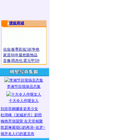
搜狐商城
化妆
|
春季彩妆5折争艳
家居
|
06年最抢眼饰品
音像
|
周杰伦:霍元甲D9
李湘节目现场丑态集
十大令人作呕女人
·
刘亦菲婀娜多姿美少女
·
杜琪峰《龙城岁月》剧照
·
梅艳芳张国荣 在天堂相聚
·
凯瑟琳展现G奶再演<佐罗>
·
揭开名人们的遮丑布