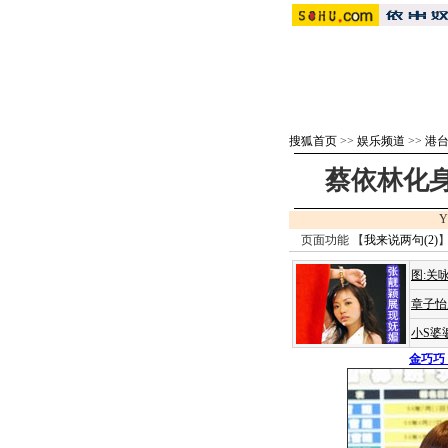
搜狐首页
>>
娱乐频道
>>
港
蔡依林化身
Y
页面功能 【
我来说两句(
2
)
】
图:关
章子怡
小S婆
金巧巧