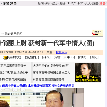
新闻
-
体育
-
娱乐
-
财经
-
IT
-
汽车
-
房产
-
女人
-
短信
-
彩信
-
台
>>
港台娱乐新闻
俏丽上尉 获封新一代军中情人(图)
ULE.SOHU.COM 2005-05-10 11:11 来源：
搜狐娱乐
 【
收藏本文
】 【
热点排行
】【
推荐
】【字体：
大
中
小
】【
打印
】 【
关闭
】
咏荷产后家庭照首曝光
大牌明星们的卖身契曝光(图)
愿为"他"息影结婚生子
蒋雯丽曾落榜张国立曾当工人
婆4千万豪宅慰劳媳妇
林青霞首度回应婚变传闻
：闺房中听真人秀(图)
北京升级特别唱区 搜狗女声海选再启