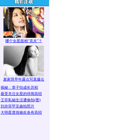
哪个女星面相“克夫”？
麦家琪早年露点写真爆出
·
揭秘：章子怡成长历程
·
最受关注女星的绯闻高招
·
王菲私秘生活遭偷拍(图)
·
刘亦菲罕见偷拍照片
·
大明星度假偷欢各有高招