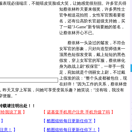
服表现必须端庄，不能嘻皮笑脸或大笑，让她感觉很别扭。
许多官兵得
知蔡依林昨天要来领奖，许多男性士
官争相送花拍照，女性军官围着要签
名，还有位高阶长官超级支持她，买
了一箱“J-Game”新专辑要她的签名，
让蔡依林开心不已。
蔡依林一头染过的鬈发，不符合
女军官的形象，只好向造型师借来一
顶黑色短假发变装，戴上短短的黑色
假发，穿上女军官的军服，蔡依林化
身为政战上尉“权保官”，一举手一投
足，宛如就是个俏丽女上尉，不过戴
上假发的说：“整个头皮都被包住，现
在好痒！”因为工作的关系，蔡依林曾
，昨天又穿上军装，问她可享受变装乐趣？她笑说：“没有啦，我没有
穿便服。”
载请注明出处！！