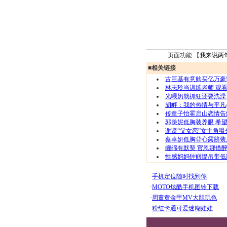
页面功能 【
我来说两
■
相关链接
古巨基有意购买亿万豪宅
林志玲当训练老师 观看
光喂奶就抓狂还要洗澡
胡畔：我的热情与平凡
传章子怡霍启山恋情告
郭羡妮低胸装养眼 希
谢贤“父女恋”女主角曝
蔡卓妍低胸背心露脐装风
缠绵有默契 官恩娜借醉
性感妈妈钟丽缇吊带低胸