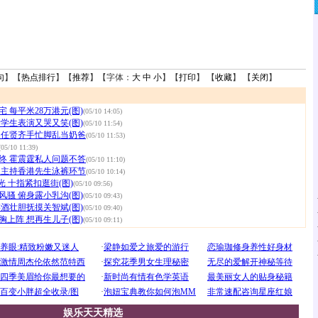
句
】【
热点排行
】【
推荐
】【字体：
大
中
小
】【
打印
】 【
收藏
】 【
关闭
】
 每平米28万港元(图)
(05/10 14:05)
学生表演又哭又笑(图)
(05/10 11:54)
 任贤齐手忙脚乱当奶爸
(05/10 11:53)
(05/10 11:39)
终 霍震霆私人问题不答
(05/10 11:10)
望主持香港先生泳裤环节
(05/10 10:14)
光 十指紧扣逛街(图)
(05/10 09:56)
骚 俯身露小乳沟(图)
(05/10 09:43)
酒壮胆抚摸关智斌(图)
(05/10 09:40)
上阵 想再生儿子(图)
(05/10 09:11)
娱乐天天精选