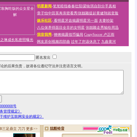
·
明星新闻
-
笔笔暗指春春壮阳
|
梁咏琪自剖分手真相
·
章子怡中田英寿亲密看秀
|
张靓颖提起黄健翔就变脸
·
娱乐社区
-
看明星牙齿揭露明星另一面
夫妻吵架
·
八位保养得面目全非的女明星
张靓颖走秀输给周迅
·
我音我秀
-
锵锵揭露假币骗局
CrazySoccer 卢正雨
关之琳成长私密照曝光
·
网友原创视频四部曲
过年了您该休息了
九曲黄河
匿名发出
言论的后果负责，故请各位遵纪守法并注意语言文明。
000008号
服务管理规定》
关于维护互联网安全的规定》