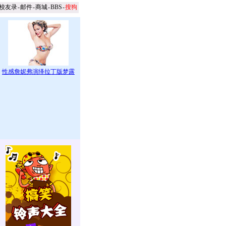
校友录
-
邮件
-
商城
-
BBS
-
搜狗