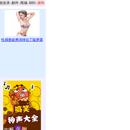
校友录
-
邮件
-
商城
-
BBS
-
搜狗