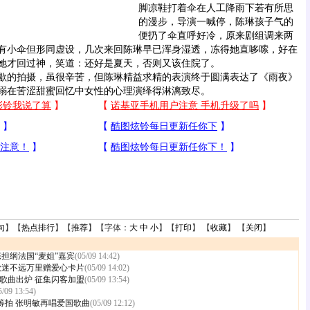
脚凉鞋打着伞在人工降雨下若有所思
的漫步，导演一喊停，陈琳孩子气的
便扔了伞直呼好冷，原来剧组调来两
有小伞但形同虚设，几次来回陈琳早已浑身湿透，冻得她直哆嗦，好在
她才回过神，笑道：还好是夏天，否则又该住院了。
的拍摄，虽很辛苦，但陈琳精益求精的表演终于圆满表达了《雨夜》
溺在苦涩甜蜜回忆中女性的心理演绎得淋漓致尽。
句
】【
热点排行
】【
推荐
】【字体：
大
中
小
】【
打印
】 【
收藏
】 【
关闭
】
担纲法国“麦姐”嘉宾
(05/09 14:42)
歌迷不远万里赠爱心卡片
(05/09 14:02)
歌曲出炉 征集闪客加盟
(05/09 13:54)
5/09 13:54)
筹拍 张明敏再唱爱国歌曲
(05/09 12:12)