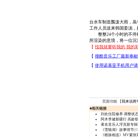
台水车制造瓢泼大雨，虽
工作人员送来韩国姜汤，
整整24个小时的不停歇
所渲染的意境，将一位沉
页面功能 【
我来说两
■
相关链接
刘欢住院修养 调整状态
阿木李健新疆行 高龄
著名音乐人浮克新专辑
《雪狼湖》故事情节
(0
《根脉相连》MV紧张