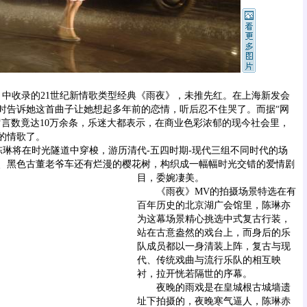
》中收录的21世纪新情歌类型经典《雨夜》，未推先红。在上海新发会
时告诉她这首曲子让她想起多年前的恋情，听后忍不住哭了。而据“网
留言数竟达10万余条，乐迷大都表示，在商业色彩浓郁的现今社会里，
的情歌了。
将在时光隧道中穿梭，游历清代-五四时期-现代三组不同时代的场
、黑色古董老爷车还有烂漫的樱花树，构织成一幅幅时光交错的爱情剧
目，委婉凄美。
《雨夜》MV的拍摄场景特选在有
百年历史的北京湖广会馆里，陈琳亦
为这幕场景精心挑选中式复古行装，
站在古意盎然的戏台上，而身后的乐
队成员都以一身清装上阵，复古与现
代、传统戏曲与流行乐队的相互映
衬，拉开恍若隔世的序幕。
夜晚的雨戏是在皇城根古城墙遗
址下拍摄的，夜晚寒气逼人，陈琳赤