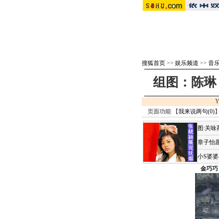
搜狐首页
>>
娱乐频道
>>
音
组图：陈琳
Y
页面功能 【
我来说两句(
0
)
】
图:关
章子怡愿
小S婆
金巧巧