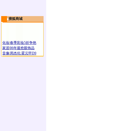
搜狐商城
化妆
|
春季彩妆5折争艳
家居
|
06年最抢眼饰品
音像
|
周杰伦:霍元甲D9