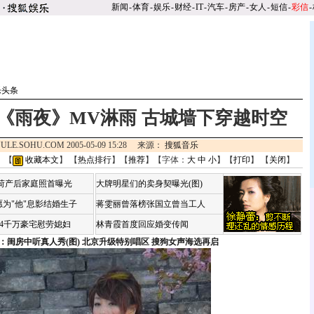
新闻
-
体育
-
娱乐
-
财经
-
IT
-
汽车
-
房产
-
女人
-
短信
-
彩信
-
乐头条
《雨夜》MV淋雨 古城墙下穿越时空
ULE.SOHU.COM 2005-05-09 15:28 来源：
搜狐音乐
 【
收藏本文
】 【
热点排行
】【
推荐
】【字体：
大
中
小
】【
打印
】 【
关闭
】
咏荷产后家庭照首曝光
大牌明星们的卖身契曝光(图)
为"他"息影结婚生子
蒋雯丽曾落榜张国立曾当工人
婆4千万豪宅慰劳媳妇
林青霞首度回应婚变传闻
：闺房中听真人秀(图)
北京升级特别唱区 搜狗女声海选再启