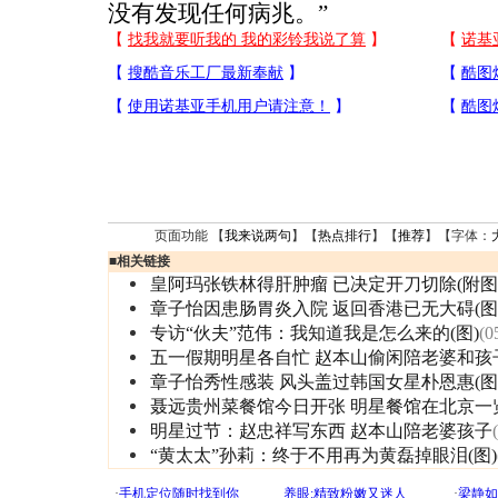
没有发现任何病兆。”
页面功能 【
我来说两句
】【
热点排行
】【
推荐
】【字体：
■
相关链接
皇阿玛张铁林得肝肿瘤 已决定开刀切除(附图
章子怡因患肠胃炎入院 返回香港已无大碍(图
专访“伙夫”范伟：我知道我是怎么来的(图)
(0
五一假期明星各自忙 赵本山偷闲陪老婆和孩
章子怡秀性感装 风头盖过韩国女星朴恩惠(图
聂远贵州菜餐馆今日开张 明星餐馆在北京一
明星过节：赵忠祥写东西 赵本山陪老婆孩子
“黄太太”孙莉：终于不用再为黄磊掉眼泪(图)