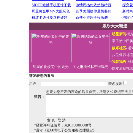
娱乐天天精选
·
明星新闻
-
笔
·
章子怡中田
·
娱乐社区
-
看
·
八位保养得
·
我音我秀
-
锵
明星的化妆间中的走光
关之琳成长私密照曝光
·
网友原创视
请发表您的看法
用户：
匿名发出
您要为您所发的言论的后果负责，故请各位遵纪守法并
留言：
*经营许可证编号：京ICP00000008号
*遵守《互联网电子公告服务管理规定》