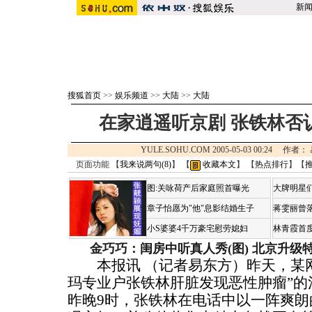
新
搜狐首页
>>
娱乐频道
>>
大陆
>>
大陆
在家逍遥听京剧 张铁林否
YULE.SOHU.COM 2005-05-03 00:24 
页面功能 【
我来说两句(
8
)
】 【
收藏本文
】 【
热点排行
】【
图:关咏荷产后家庭照首曝光
大牌明星们
章子怡愿为"他"息影结婚生子
蒋雯丽曾
小S婆婆4千万豪宅慰劳媳妇
林青霞首
金巧巧：闺房中听真人秀(图)
北京升级
本报讯 （记者易东方）昨天，某网
玛专业户张铁林肝脏发现恶性肿瘤”的
昨晚9时，张铁林在电话中以一阵爽朗