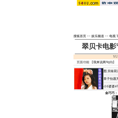
搜狐首页
>>
娱乐频道
>>
电视 
翠贝卡电影
YU
页面功能 【
我来说两句(
0
)
】 
图:关咏
章子怡愿为
小S婆婆
金巧巧：