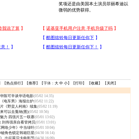
奖项还是由美国本土演员菲丽希迪以
微弱的优势获得。
】【
热点排行
】【
推荐
】【字体：
大
中
小
】【
打印
】 【
收藏
】 【
关闭
】
华陈可辛谈华语电影
(05/02 14:35)
《电车男》海报出炉
(05/02 11:22)
片《野蛮人柯南》续集
(05/02 11:19)
来可以去戛纳(图)
(05/02 10:56)
魅力 四强片五一联赛
(05/01 13:02)
映 刘伟强亲自看管拷贝
(05/01 13:01)
《网络少年》中当绿叶
(05/01 10:04)
神秘角色锁定韩籍巨星
(04/30 16:14)
》 出征翠贝卡电影节
(04/30 16:09)