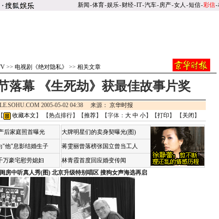
新闻
-
体育
-
娱乐
-
财经
-
IT
-
汽车
-
房产
-
女人
-
短信
-
彩信
-
TV
>>
电视剧《绝对隐私》
>>
相关文章
节落幕 《生死劫》获最佳故事片奖
LE.SOHU.COM 2005-05-02 04:38 来源：
京华时报
【
收藏本文
】 【
热点排行
】【
推荐
】【字体：
大
中
小
】【
打印
】 【
关闭
】
荷产后家庭照首曝光
大牌明星们的卖身契曝光(图)
"他"息影结婚生子
蒋雯丽曾落榜张国立曾当工人
4千万豪宅慰劳媳妇
林青霞首度回应婚变传闻
闺房中听真人秀(图)
北京升级特别唱区 搜狗女声海选再启