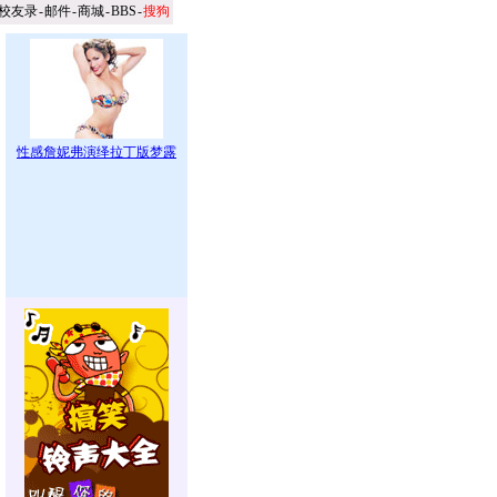
校友录
-
邮件
-
商城
-
BBS
-
搜狗