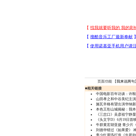
页面功能 【
我来说两句
■
相关链接
中国电影百年访谈：许鞍
山田孝之和中谷美纪主演
施瓦辛格有望出演华纳新
本色王彤山城揭秘：我本
《三岔口》吴彦祖宁静显
《头文字D》6月19日首
牛群黄宏胡亚捷 青少片
刘德华错过《如果爱》 
李少红周迅打造《生死劫