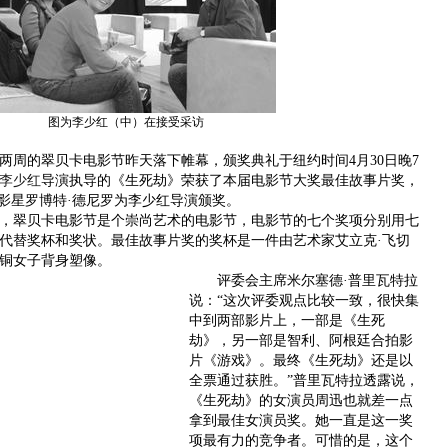
图为李少红（中）在接受采访
两周的翠贝卡电影节昨天落下帷幕，颁奖典礼于纽约时间4月30日晚7
李少红
导演执导的《生死劫》荣获了本届电影节大奖最佳故事片奖，
名影星罗博特·德尼罗为李少红导演颁奖。
翠贝卡电影节是个崇尚艺术的电影节，电影节的七个奖项分别用七
代替奖杯和奖状。最佳故事片奖的奖杯是一件由艺术家艾立克·飞切
铜女子背身塑像。
评委会主席米尔塞德·普里瓦特拉
说：“这次评委观点比较一致，很快集
中到两部影片上，一部是《生死
劫》，另一部是智利、阿根廷合拍影
片《游戏》。最终《生死劫》还是以
全票通过获胜。”普里瓦特拉透露说，
《生死劫》的女演员周迅也就差一点
拿到最佳女演员奖。她一直是这一奖
项最有力的竞争者。可惜的是，这个