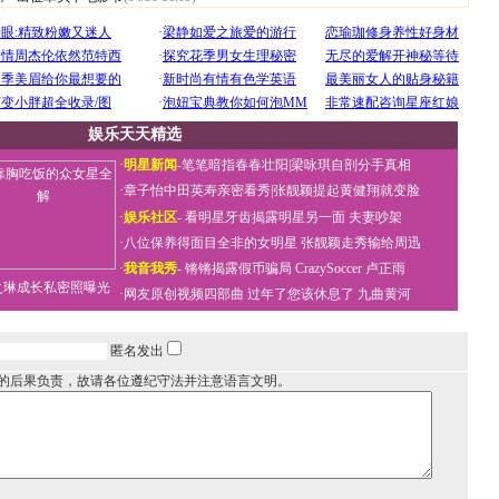
娱乐天天精选
·
明星新闻
-
笔笔暗指春春壮阳
|
梁咏琪自剖分手真相
·
章子怡中田英寿亲密看秀
|
张靓颖提起黄健翔就变脸
·
娱乐社区
-
看明星牙齿揭露明星另一面
夫妻吵架
·
八位保养得面目全非的女明星
张靓颖走秀输给周迅
·
我音我秀
-
锵锵揭露假币骗局
CrazySoccer 卢正雨
之琳成长私密照曝光
·
网友原创视频四部曲
过年了您该休息了
九曲黄河
匿名发出
的后果负责，故请各位遵纪守法并注意语言文明。