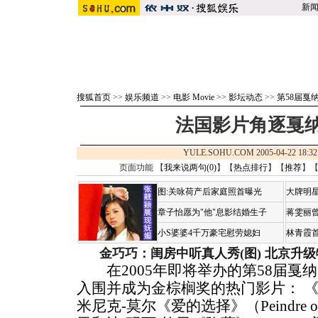
新
搜狐首页
>>
娱乐频道
>>
电影 Movie
>>
影坛动态
>>
第58届戛
法国影片角逐戛
YULE.SOHU.COM 2005-04-22 1
页面功能 【
我来说两句(
0
)
】【
热点排行
】【
推荐
】
图:关咏荷产后家庭照首曝光
大牌明星
章子怡愿为"他"息影结婚生子
蒋雯丽
小S婆婆4千万豪宅慰劳媳妇
林青霞
金巧巧：闺房中听真人秀(图)
北京升级
在2005年即将举办的第58届戛
入围并成为金棕榈奖的热门影片： 《旅鼠》
米尼克-莫尔《爱的选择》（Peindre ou fa