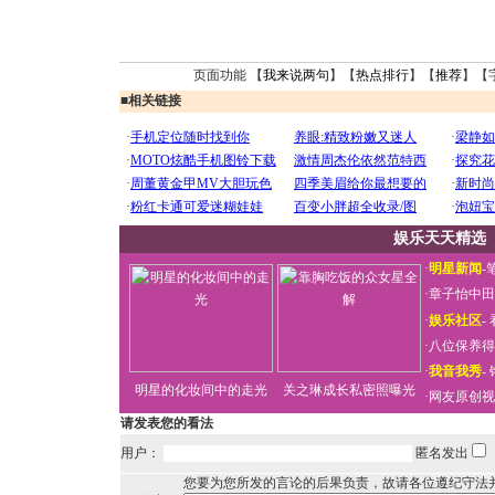
页面功能 【
我来说两句
】【
热点排行
】【
推荐
】【
■
相关链接
娱乐天天精选
·
明星新闻
-
·
章子怡中田
·
娱乐社区
-
·
八位保养得
·
我音我秀
-
明星的化妆间中的走光
关之琳成长私密照曝光
·
网友原创视
请发表您的看法
用户：
匿名发出
您要为您所发的言论的后果负责，故请各位遵纪守法