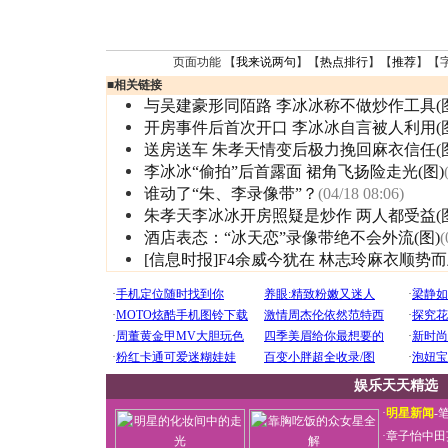
页面功能 【
我来说两句
】【
热点排行
】【
推荐
】【
■
相关链接
与吴建豪形同陌路 李冰冰称不做炒作工具(图
开房事件后首次开口 李冰冰自言被人利用(图
送房送车 朱孝天情变后极力挽回麻衣信任(图
李冰冰“偷拍”后首露面 裙角飞扬险走光(图)
谁动了“朱、李录像带”？
(04/18 08:06)
朱孝天李冰冰开房照疑是炒作 两人都受益(图
酒店表态：“冰天恋”录像带绝不会外流(图)
(
[信息时报]F4余威今犹在 林志玲麻衣顺势
娱乐天天精选
·
明星新闻
-
·
章子怡中田