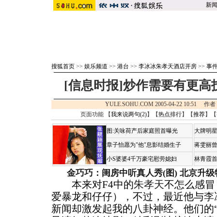
新
搜狐首页
>>
娱乐频道
>>
港台
>>
李冰冰朱孝天酒店开房
>>
事
[信息时报]炒作需要有更
YULE.SOHU.COM 2005-04-22 10:5
页面功能 【
我来说两句(
2
)
】【
热点排行
】【
推荐
】【
图:关咏荷产后家庭照首曝光
大牌明星
章子怡愿为"他"息影结婚生子
蒋雯丽
小S婆婆4千万豪宅慰劳媳妇
林青霞
金巧巧：闺房中听真人秀(图)
北京升级
本来对F4中的
朱孝天
不怎么感冒
爱暴龙和仔仔），不过，最近他与
李
新闻却激发起我的八卦神经。他们的