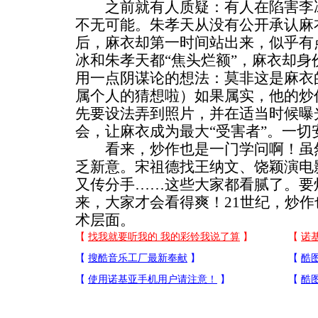
之前就有人质疑：有人在陷害李冰
不无可能。朱孝天从没有公开承认麻
后，麻衣却第一时间站出来，似乎有
冰和朱孝天都“焦头烂额”，麻衣却
用一点阴谋论的想法：莫非这是麻衣
属个人的猜想啦）如果属实，他的炒
先要设法弄到照片，并在适当时候曝
会，让麻衣成为最大“受害者”。一切
看来，炒作也是一门学问啊！虽然
乏新意。宋祖德找王纳文、饶颖演电
又传分手……这些大家都看腻了。要
来，大家才会看得爽！21世纪，炒
术层面。