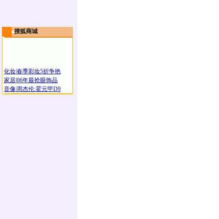
搜狐商城
化妆
|
春季彩妆5折争艳
家居
|
06年最抢眼饰品
音像
|
周杰伦:霍元甲D9