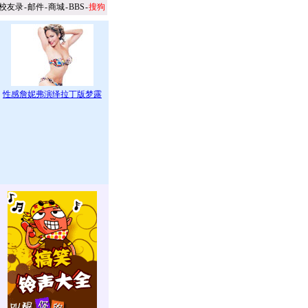
校友录
-
邮件
-
商城
-
BBS
-
搜狗