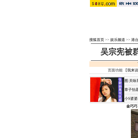
搜狐首页
>>
娱乐频道
>>
港
吴宗宪被群
页面功能 【
我来说
图:关
章子怡愿
小S婆
金巧巧