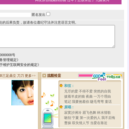
·
网友原创视频四部曲
过年了您该休息了
九曲黄河
匿名发出
论的后果负责，故请各位遵纪守法并注意语言文明。
000008号
务管理规定》
关于维护互联网安全的规定》