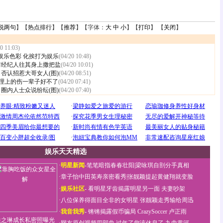
说两句
】【
热点排行
】【
推荐
】【字体：
大
中
小
】【
打印
】 【
关闭
】
0 11:03)
娱乐色彩 化挨打为娱乐
(04/20 10:48)
前经纪人往其身上撒把盐
(04/20 10:01)
否认招惹大哥女人(图)
(04/20 08:51)
心理上的伤一辈子好不了
(04/20 07:41)
圈内人士众说纷纭(图)
(04/20 07:40)
娱乐天天精选
·
明星新闻
-
笔笔暗指春春壮阳
|
梁咏琪自剖分手真相
·
章子怡中田英寿亲密看秀
|
张靓颖提起黄健翔就变脸
·
娱乐社区
-
看明星牙齿揭露明星另一面
夫妻吵架
·
八位保养得面目全非的女明星
张靓颖走秀输给周迅
·
我音我秀
-
锵锵揭露假币骗局
CrazySoccer 卢正雨
关之琳成长私密照曝光