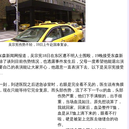
吴宗宪伤势不轻，19日上午赴国泰复诊。
东森新闻网报道，吴宗宪18日在东区遭不明人士围殴，19晚接受东森新
除了谈到目前伤势情况，也透露事件发生后，父母一度希望他能退出演
要自己的表演能让大家开心，他愿意一直表演下去。以下是吴宗宪接受
…
刻，到进医院之后进急诊室时，右眼是完全看不见的，医生说有角膜
，现在只能等待它完全复原。
而头部伤势，流了不下一千cc的血，头部
伤势严重，他们下手满狠的，出手很
重，当场血流如注。原先想说算了，
我就回家。回家后，血染整件T恤，
血是从T恤上滴下来的，眼看不行
啦，硬是被架上北医去做缝合的动
作。