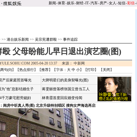
新闻
-
体育
-
娱乐
-
财经
-
IT
-
汽车
-
房产
-
女人
-
短信
-
彩信
-
台
>>
港台娱乐新闻
>>
吴宗宪遭群殴
>>
事件追踪
殴 父母盼能儿早日退出演艺圈(图)
YULE.SOHU.COM 2005-04-20 13:37 来源： 中新网
两句(
0
)
】【
热点排行
】【
推荐
】【字体：
大
中
小
】【
打印
】 【
关闭
】
咏荷产后家庭照首曝光
大牌明星们的卖身契曝光(图)
为"他"息影结婚生子
蒋雯丽曾落榜张国立曾当工人
婆4千万豪宅慰劳媳妇
林青霞首度回应婚变传闻
：闺房中听真人秀(图)
北京升级特别唱区 搜狗女声海选再启