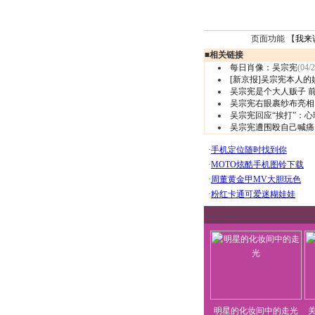
页面功能 【
我来
■
相关链接
每日肖像：吴宗宪
(04/2
[新京报]吴宗宪本人的
吴宗宪是个大人贩子 
吴宗宪右眼裹纱布亮相 
吴宗宪回应“挨打”：
吴宗宪遭围殴自己喊痛 
明星的化妆间中的走光