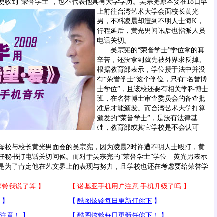
使收到“荣誉学士”，也不代表他具有大学学历。
吴宗宪原本要在18日早
上前往台湾艺术大学会面校长黄光
男，不料凌晨却遭到不明人士海K，
行程延后，黄光男闻讯后也指派人员
电话关切。
吴宗宪的“荣誉学士”学位拿的真
辛苦，还没拿到就先被外界求反掉。
根据教育部表示，学位授于法中并没
有“荣誉学士”这个学位，只有“名誉博
士学位”，且该校还要有相关学科博士
班，在名誉博士审查委员会的备查批
准后才能颁发。而台湾艺术大学打算
颁发的“荣誉学士”，是没有法律基
础，教育部或其它学校是不会认可
校与校长黄光男面会的吴宗宪，因为凌晨2时许遭不明人士殴打，黄
任秘书打电话关切问候。而对于吴宗宪的“荣誉学士”学位，黄光男表示
是为了肯定他在艺文界上的表现与努力，且学校也还在考虑要给荣誉学