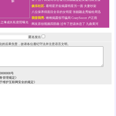
·
娱乐社区
-
看明星牙齿揭露明星另一面
夫妻吵架
·
八位保养得面目全非的女明星
张靓颖走秀输给周迅
·
我音我秀
-
锵锵揭露假币骗局
CrazySoccer 卢正雨
关之琳成长私密照曝光
·
网友原创视频四部曲
过年了您该休息了
九曲黄河
匿名发出
论的后果负责，故请各位遵纪守法并注意语言文明。
000008号
务管理规定》
关于维护互联网安全的规定》