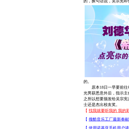
的，换句话说，吴宗宪即
的。
原本18日一早要前往母
光男获悉意外后，指示主
之所以想要颁发给吴宗宪
士还是杰出校友奖。