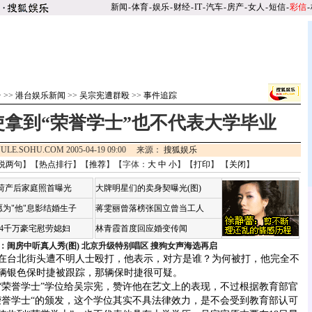
新闻
-
体育
-
娱乐
-
财经
-
IT
-
汽车
-
房产
-
女人
-
短信
-
彩信
-
台
>>
港台娱乐新闻
>>
吴宗宪遭群殴
>>
事件追踪
使拿到“荣誉学士”也不代表大学毕业
ULE.SOHU.COM 2005-04-19 09:00 来源：
搜狐娱乐
说两句
】【
热点排行
】【
推荐
】【字体：
大
中
小
】【
打印
】 【
关闭
】
咏荷产后家庭照首曝光
大牌明星们的卖身契曝光(图)
为"他"息影结婚生子
蒋雯丽曾落榜张国立曾当工人
婆4千万豪宅慰劳媳妇
林青霞首度回应婚变传闻
：闺房中听真人秀(图)
北京升级特别唱区 搜狗女声海选再启
晨在台北街头遭不明人士殴打，他表示，对方是谁？为何被打，他完全不
辆银色保时捷被跟踪，那辆保时捷很可疑。
誉学士”学位给吴宗宪，赞许他在艺文上的表现，不过根据教育部官
荣誉学士“的颁发，这个学位其实不具法律效力，是不会受到教育部认可