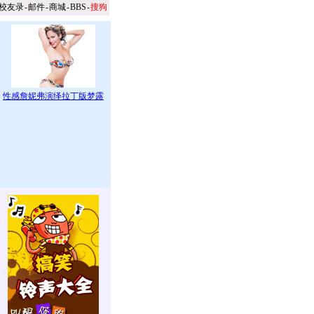
校友录
-
邮件
-
商城
-
BBS
-
搜狗