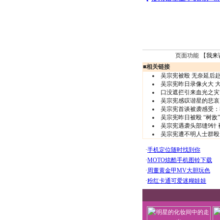
页面功能 【
我来
■
相关链接
吴宗宪被殴 无奈延后
吴宗宪昨日录像火大 
口没遮拦引来血光之灾
吴宗宪感叹谐星的悲哀
吴宗宪首谈被袭感受：
吴宗宪昨日被殴 “树敌
吴宗宪遇袭头部缝9针 
吴宗宪遭不明人士群殴