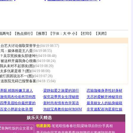
说两句
】【
热点排行
】【
推荐
】【字体：
大
中
小
】【
打印
】 【
关闭
】
赴台艺大讨论领取荣誉学士
(04/19 08:57)
大骂：媒体都是王八蛋
(04/19 08:55)
？吴宗宪挨揍头部缝9针
(04/19 08:48)
 被这样开扁我身心很痛
(04/19 08:24)
我从未对不起朋友(图)
(04/19 08:20)
”太多仇家是谁？(图)
(04/19 08:00)
被打原因说法不一(图)
(04/19 07:28)
 送医院无碍已报警备案
(04/18 15:04)
娱乐天天精选
·
明星新闻
-
笔笔暗指春春壮阳
|
梁咏琪自剖分手真相
·
章子怡中田英寿亲密看秀
|
张靓颖提起黄健翔就变脸