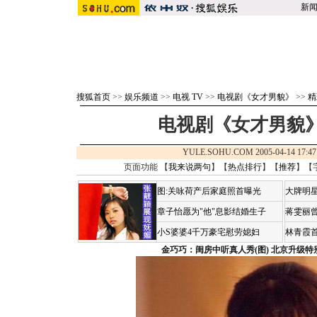
新
搜狐首页
>>
娱乐频道
>>
电视 TV
>>
电视剧《女才男貌》
>>
精
电视剧《女才男貌》
YULE.SOHU.COM 2005-04-14 1
页面功能 【
我来说两句
】【
热点排行
】【
推荐
】【
图:关咏荷产后家庭照首曝光
大牌明星
章子怡愿为"他"息影结婚生子
蒋雯丽
小S婆婆4千万豪宅慰劳媳妇
林青霞
金巧巧：闺房中听真人秀(图)
北京升级特