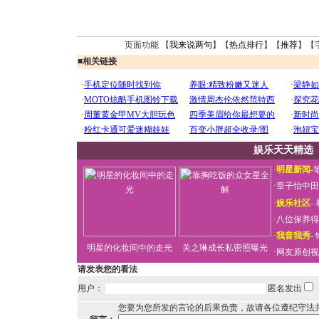
页面功能 【
我来说两句
】【
热点排行
】【
推荐
】【
■
相关链接
娱乐天天精选
·
明星新闻
-
·
章子怡中田
·
娱乐社区
-
·
八位保养得
·
我音我秀
-
明星的化妆间中的走光
关之琳成长私密照曝光
·
网友原创视
请发表您的看法
用户：
匿名发出
您要为您所发的言论的后果负责，故请各位遵纪守法