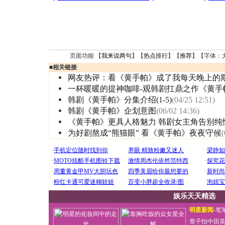
页面功能 【
我来说两句
】【
热点排行
】【
推荐
】【字体：
■
相关链接
网友热评：看《黄手帕》成了我每天晚上的
一杯暖暖的提神咖啡-观韩剧扛鼎之作《黄手
韩剧《黄手帕》分集介绍(1-5)
(04/25 12:51)
韩剧《黄手帕》企划意图
(06/02 14:36)
《黄手帕》更具人格魅力 韩剧女主角告别纯
为好剧熬成“熊猫眼” 看《黄手帕》夜夜守候
(
娱乐天天精选
·
明星新闻
-
笔
·
章子怡中田