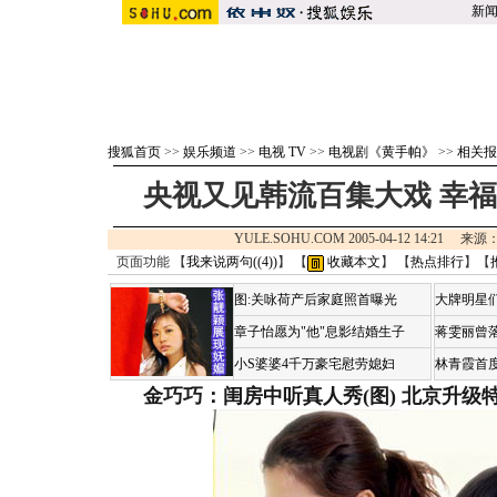
新
搜狐首页
>>
娱乐频道
>>
电视 TV
>>
电视剧《黄手帕》
>>
相关报
央视又见韩流百集大戏 幸
YULE.SOHU.COM 2005-04-12 14:21 来源
页面功能 【
我来说两句(
(4)
)
】 【
收藏本文
】 【
热点排行
】【
图:关咏荷产后家庭照首曝光
大牌明星们
章子怡愿为"他"息影结婚生子
蒋雯丽曾
小S婆婆4千万豪宅慰劳媳妇
林青霞首
金巧巧：闺房中听真人秀(图)
北京升级