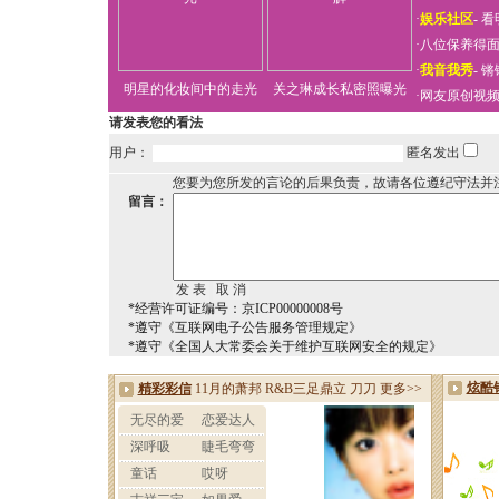
·
娱乐社区
-
看
·
八位保养得
·
我音我秀
-
锵
明星的化妆间中的走光
关之琳成长私密照曝光
·
网友原创视
请发表您的看法
用户：
匿名发出
您要为您所发的言论的后果负责，故请各位遵纪守法并
留言：
*经营许可证编号：京ICP00000008号
*遵守《互联网电子公告服务管理规定》
*遵守《全国人大常委会关于维护互联网安全的规定》