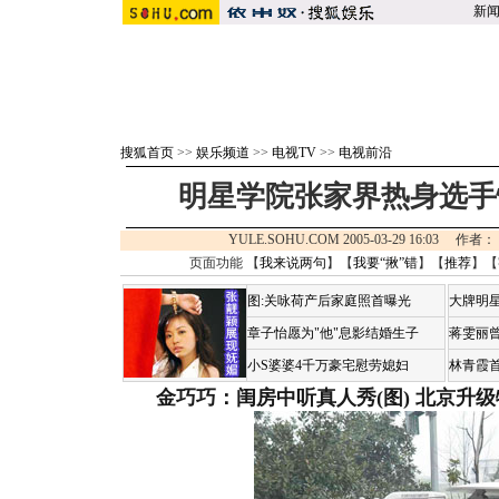
新
搜狐首页
>>
娱乐频道
>>
电视TV
>>
电视前沿
明星学院张家界热身选手惨
YULE.SOHU.COM 2005-03-29 16:03
页面功能 【
我来说两句
】【
我要“揪”错
】【
推荐
】【
图:关咏荷产后家庭照首曝光
大牌明星
章子怡愿为"他"息影结婚生子
蒋雯丽
小S婆婆4千万豪宅慰劳媳妇
林青霞
金巧巧：闺房中听真人秀(图)
北京升级