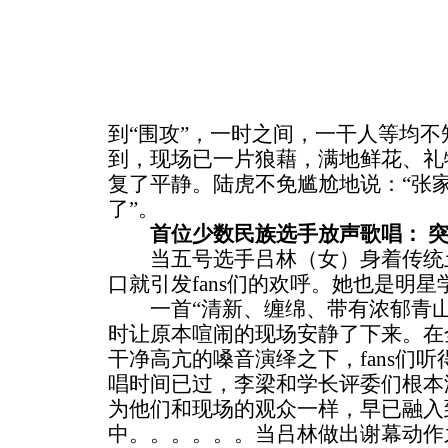
到“围攻”，一时之间，一干人等均
到，现场已一片狼藉，满地鲜花、礼
复了平静。陆虎不免尴尬地说：“张家
了”。
首位少数民族选手放声歌唱： 
当五号选手吕林（女）身着传统土
口就引发fans们的欢呼。她也是明
一首“清新、缠绵、带有浓郁青山绿
时让原本喧闹的现场安静了下来。在
干净高亢的嗓音演绎之下，fans们听
唱时间已过，李梁和学长评委们根本
为他们和现场的观众一样，早已融入
中。。。。。。当吕林做出谢幕动作