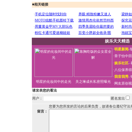
■
相关链接
娱乐天天精选
·
明星新闻
-
·
章子怡中田
·
娱乐社区
-
·
八位保养得
·
我音我秀
-
明星的化妆间中的走光
关之琳成长私密照曝光
·
网友原创视
请发表您的看法
用户：
匿名发出
您要为您所发的言论的后果负责，故请各位遵纪守法
留言：