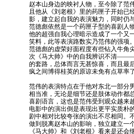
赵本山身边的映衬人物，至今除了范
且他从《刘老根》里的药匣子开始已
影，建立起自我的表演魅力，同时仍
范德彪依然是一个药匣子型的喜剧人
他的超强自我心理暗示造成了一个又
笑料，此等表演路数实乃范伟的强项。
范德彪的虚荣好面程度有些钻入牛角
次《马大帅》中的自我辨识不清——
的套路，总体而言无甚惊喜，而且最
疯之间博得桂英的原谅未免有点草率
范伟的表演特点在于他对东北一部分
相当准，无论是细节还是肢体动作都
喜剧语言，这也是范伟受到观众越来
电影中的演出倒是表现出更平实质朴
剧中相对比较夸张的演出不尽相同。
做到脱离赵本山的影响，独立建立一
《马大帅》和《刘老根》看来是还会