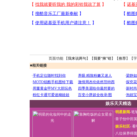
页面功能 【
我来说两句
】【
我要“揪”错
】【
推荐
】【字
■
相关链接
娱乐天天精选
·
明星新闻
-
笔
·
章子怡中田
·
娱乐社区
-
看
·
八位保养得