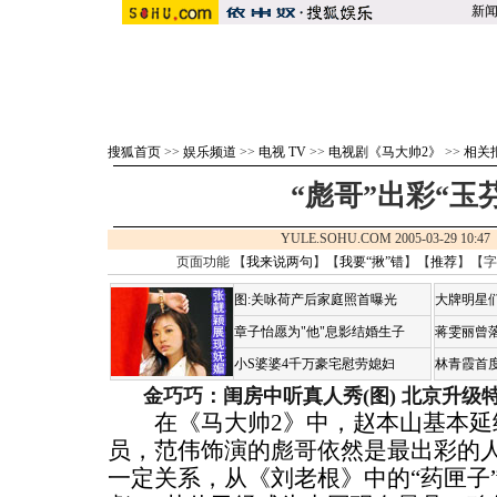
新
搜狐首页
>>
娱乐频道
>>
电视 TV
>>
电视剧《马大帅2》
>>
相关
“彪哥”出彩“玉
YULE.SOHU.COM 2005-03-29 10
页面功能 【
我来说两句
】【
我要“揪”错
】【
推荐
】【字
图:关咏荷产后家庭照首曝光
大牌明星们
章子怡愿为"他"息影结婚生子
蒋雯丽曾
小S婆婆4千万豪宅慰劳媳妇
林青霞首
金巧巧：闺房中听真人秀(图)
北京升级
在《马大帅2》中，赵本山基本延
员，范伟饰演的彪哥依然是最出彩的
一定关系，从《刘老根》中的“药匣子