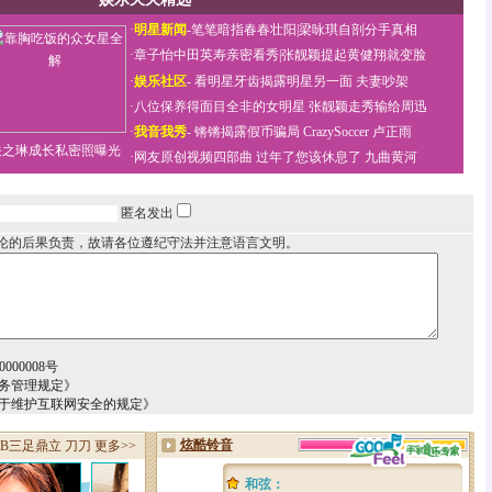
·
明星新闻
-
笔笔暗指春春壮阳
|
梁咏琪自剖分手真相
·
章子怡中田英寿亲密看秀
|
张靓颖提起黄健翔就变脸
·
娱乐社区
-
看明星牙齿揭露明星另一面
夫妻吵架
·
八位保养得面目全非的女明星
张靓颖走秀输给周迅
·
我音我秀
-
锵锵揭露假币骗局
CrazySoccer 卢正雨
关之琳成长私密照曝光
·
网友原创视频四部曲
过年了您该休息了
九曲黄河
匿名发出
论的后果负责，故请各位遵纪守法并注意语言文明。
000008号
务管理规定》
关于维护互联网安全的规定》