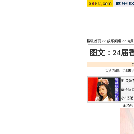
搜狐首页
>>
娱乐频道
>>
电影 
图文：24
Y
页面功能 【
我来
图:关
章子怡愿
小S婆
金巧巧