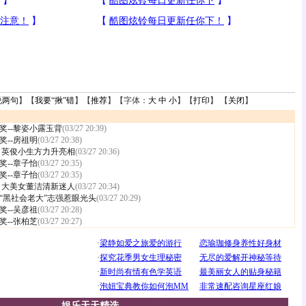
说两句
】【
我要“揪”错
】【
推荐
】【字体：
大
中
小
】【
打印
】 【
关闭
】
奖--黎姿小露玉背
(03/27 20:39)
奖--房祖明
(03/27 20:38)
 英俊小生方力升亮相
(03/27 20:36)
奖--章子怡
(03/27 20:35)
奖--章子怡
(03/27 20:35)
 大美女董洁清新迷人
(03/27 20:34)
“黑社会老大”志强惹眼光头
(03/27 20:29)
奖--吴彦祖
(03/27 20:28)
奖--张柏芝
(03/27 20:27)
娱乐天天精选