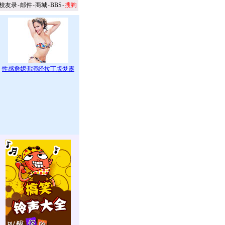
校友录
-
邮件
-
商城
-
BBS
-
搜狗