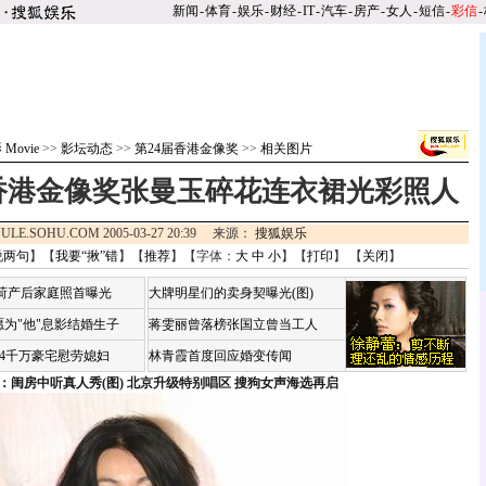
新闻
-
体育
-
娱乐
-
财经
-
IT
-
汽车
-
房产
-
女人
-
短信
-
彩信
-
Movie
>>
影坛动态
>>
第24届香港金像奖
>>
相关图片
届香港金像奖张曼玉碎花连衣裙光彩照人
ULE.SOHU.COM 2005-03-27 20:39 来源：
搜狐娱乐
说两句
】【
我要“揪”错
】【
推荐
】【字体：
大
中
小
】【
打印
】 【
关闭
】
咏荷产后家庭照首曝光
大牌明星们的卖身契曝光(图)
为"他"息影结婚生子
蒋雯丽曾落榜张国立曾当工人
婆4千万豪宅慰劳媳妇
林青霞首度回应婚变传闻
：闺房中听真人秀(图)
北京升级特别唱区 搜狗女声海选再启