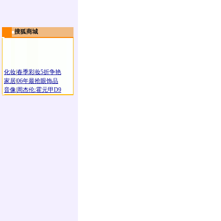
搜狐商城
化妆
|
春季彩妆5折争艳
家居
|
06年最抢眼饰品
音像
|
周杰伦:霍元甲D9