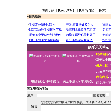
页面功能 【
我来说两句
】【
我要“揪”错
】【
推荐
】【
■
相关链接
娱乐天天精选
·
明星新闻
-
·
章子怡中田
·
娱乐社区
-
·
八位保养得
·
我音我秀
-
明星的化妆间中的走光
关之琳成长私密照曝光
·
网友原创视
请发表您的看法
用户：
匿名发出
您要为您所发的言论的后果负责，故请各位遵纪守法
留言：