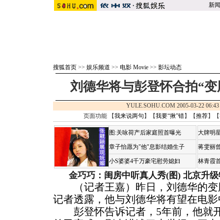
新
搜狐首页
>>
娱乐频道
>>
电影 Movie
>>
影坛动态
刘德华将与彭登怀合拍“变
YULE.SOHU.COM 2005-03-22 0
页面功能 【
我来说两句
】【
我要“揪”错
】【
推荐
】【
图:关咏荷产后家庭照首曝光
大牌明星
章子怡愿为"他"息影结婚生子
蒋雯丽
小S婆婆4千万豪宅慰劳媳妇
林青霞
金巧巧：闺房中听真人秀(图)
北京升级
（记者王嘉）昨日，刘德华的变脸
记者透露，他与刘德华将有望在电影
彭登怀告诉记者，5年前，他就开