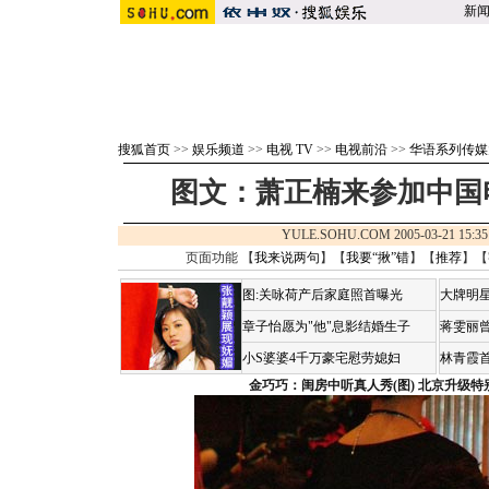
新
搜狐首页
>>
娱乐频道
>>
电视 TV
>>
电视前沿
>>
华语系列传媒
图文：萧正楠来参加中国
YULE.SOHU.COM 2005-03-21 1
页面功能 【
我来说两句
】【
我要“揪”错
】【
推荐
】【
图:关咏荷产后家庭照首曝光
大牌明星
章子怡愿为"他"息影结婚生子
蒋雯丽
小S婆婆4千万豪宅慰劳媳妇
林青霞
金巧巧：闺房中听真人秀(图)
北京升级特