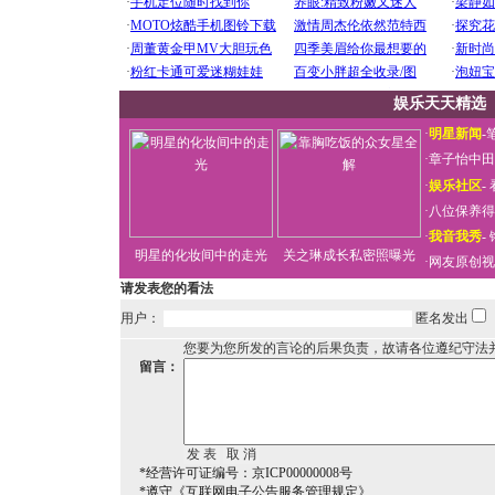
娱乐天天精选
·
明星新闻
-
·
章子怡中田
·
娱乐社区
-
·
八位保养得
·
我音我秀
-
明星的化妆间中的走光
关之琳成长私密照曝光
·
网友原创视
请发表您的看法
用户：
匿名发出
您要为您所发的言论的后果负责，故请各位遵纪守法
留言：
*经营许可证编号：京ICP00000008号
*遵守《互联网电子公告服务管理规定》