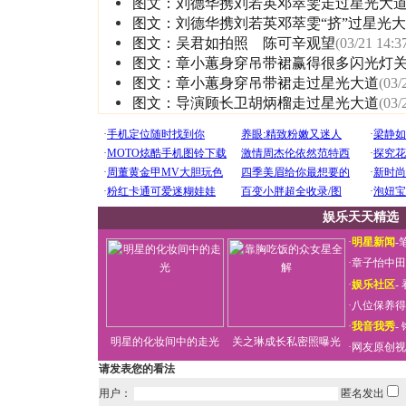
图文：刘德华携刘若英邓萃雯走过星光大
图文：刘德华携刘若英邓萃雯“挤”过星光
图文：吴君如拍照 陈可辛观望
(03/21 14:3
图文：章小蕙身穿吊带裙赢得很多闪光灯
图文：章小蕙身穿吊带裙走过星光大道
(03/
图文：导演顾长卫胡炳榴走过星光大道
(03/
娱乐天天精选
·
明星新闻
-
·
章子怡中田
·
娱乐社区
-
·
八位保养得
·
我音我秀
-
明星的化妆间中的走光
关之琳成长私密照曝光
·
网友原创视
请发表您的看法
用户：
匿名发出