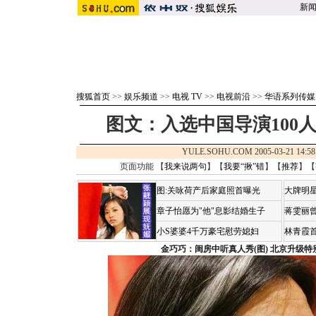
新
搜狐首页
>>
娱乐频道
>>
电视 TV
>>
电视前沿
>>
华语系列传媒
图文：入选中国导演100
YULE.SOHU.COM 2005-03-21 1
页面功能 【
我来说两句
】【
我要“揪”错
】【
推荐
】【
图:关咏荷产后家庭照首曝光
大牌明星
章子怡愿为"他"息影结婚生子
蒋雯丽
小S婆婆4千万豪宅慰劳媳妇
林青霞
金巧巧：闺房中听真人秀(图)
北京升级特