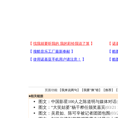
页面功能 【
我来说两句
】【
我要“揪”错
】【
推荐
】【
■
相关链接
图文：中国影星100人之陈道明与媒体对话
图文：“大笑姑婆”杨千桦任颁奖嘉宾
(03/21 
图文：吴君如、陈可辛被记者团团包围
(03/