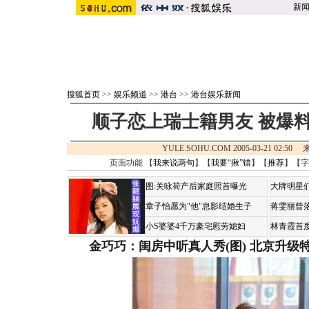
新
搜狐首页
>>
娱乐频道
>>
港台
>>
港台娱乐新闻
顺子恋上瑞士籍男友 被爆料
YULE.SOHU.COM 2005-03-21 02:5
页面功能 【
我来说两句
】【
我要“揪”错
】【
推荐
】【字
图:关咏荷产后家庭照首曝光
大牌明星们
章子怡愿为"他"息影结婚生子
蒋雯丽曾
小S婆婆4千万豪宅慰劳媳妇
林青霞首
金巧巧：闺房中听真人秀(图)
北京升级