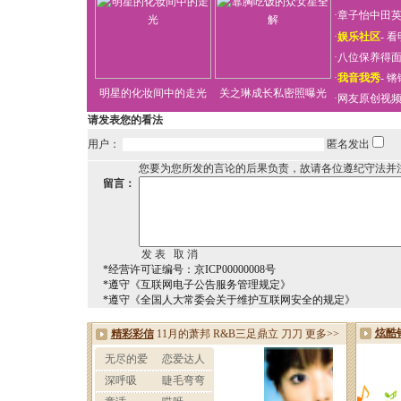
·
章子怡中田
·
娱乐社区
-
看
·
八位保养得
·
我音我秀
-
锵
明星的化妆间中的走光
关之琳成长私密照曝光
·
网友原创视
请发表您的看法
用户：
匿名发出
您要为您所发的言论的后果负责，故请各位遵纪守法并
留言：
*经营许可证编号：京ICP00000008号
*遵守《互联网电子公告服务管理规定》
*遵守《全国人大常委会关于维护互联网安全的规定》