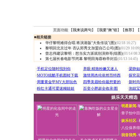
页面功能 【
我来说两句
】【
我要“揪”错
】【
推荐
】【
■
相关链接
华仔黎明难得合唱 将演港版“大鱼传说”(图)
(02/18 16:27)
黎明回北京过年 否认郑秀文加盟自己公司(图)
(01/29 10:09
曾志伟建议黎明：想当实力派就别演帅哥(组图)
(01/14 08:3
第七届长春电影节闭幕 黎明田海蓉称帝封后
(01/13 14:45)
娱乐天天精选
·
明星新闻
-
·
章子怡中田
·
娱乐社区
-
·
八位保养得
·
我音我秀
-