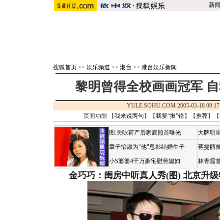
新
搜狐首页
>>
娱乐频道
>>
港台
>>
港台娱乐新闻
黎明曾得全校画画冠军 
YULE.SOHU.COM 2005-03-18 0
页面功能 【
我来说两句
】【
我要“揪”错
】【
推荐
】【
图:关咏荷产后家庭照首曝光
大牌明星
章子怡愿为"他"息影结婚生子
蒋雯丽
小S婆婆4千万豪宅慰劳媳妇
林青霞
金巧巧：闺房中听真人秀(图)
北京升级