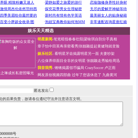
娱乐天天精选
·
明星新闻
-
笔笔暗指春春壮阳
|
梁咏琪自剖分手真相
·
章子怡中田英寿亲密看秀
|
张靓颖提起黄健翔就变脸
·
娱乐社区
-
看明星牙齿揭露明星另一面
夫妻吵架
·
八位保养得面目全非的女明星
张靓颖走秀输给周迅
·
我音我秀
-
锵锵揭露假币骗局
CrazySoccer 卢正雨
关之琳成长私密照曝光
·
网友原创视频四部曲
过年了您该休息了
九曲黄河
匿名发出
论的后果负责，故请各位遵纪守法并注意语言文明。
000008号