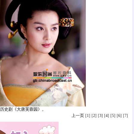
历史剧《大唐芙蓉园》。
上一页
[
1
] [
2
] [
3
] [
4
] [
5
] [
6
] [7]