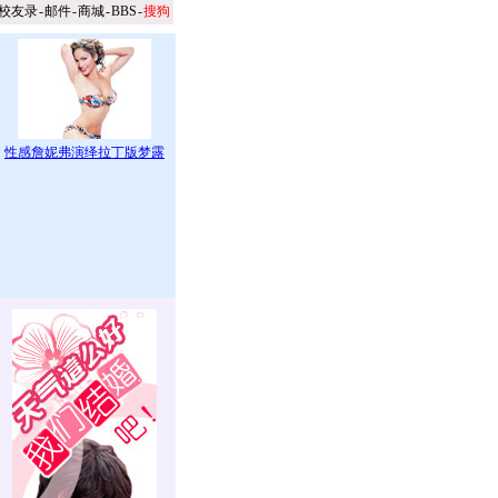
校友录
-
邮件
-
商城
-
BBS
-
搜狗