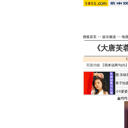
搜狐首页
>>
娱乐频道
>>
电视
《大唐芙蓉
Y
页面功能 【
我来说两句(
0
)
】
图:关
章子怡愿
小S婆
金巧巧