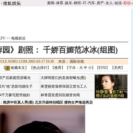
新闻
-
体育
-
娱乐
-
财经
-
IT
-
汽车
-
房产
-
女人
-
短信
-
彩信
-
TV
>>
电视前沿
园》剧照： 千娇百媚范冰冰(组图)
ULE.SOHU.COM 2005-03-17 19:30 来源：
国际在线
 【
收藏本文
】 【
热点排行
】【
推荐
】【字体：
大
中
小
】【
打印
】 【
关闭
】
咏荷产后家庭照首曝光
大牌明星们的卖身契曝光(图)
为"他"息影结婚生子
蒋雯丽曾落榜张国立曾当工人
婆4千万豪宅慰劳媳妇
林青霞首度回应婚变传闻
：闺房中听真人秀(图)
北京升级特别唱区 搜狗女声海选再启