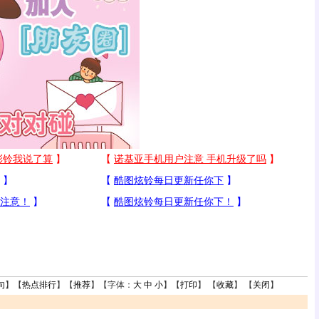
句
】【
热点排行
】【
推荐
】【字体：
大
中
小
】【
打印
】 【
收藏
】 【
关闭
】